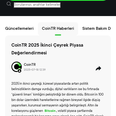
ün Güncellemeleri
CoinTR Haberleri
Sistem Bakım Duyu
CoinTR 2025 İkinci Çeyrek Piyasa
Değerlendirmesi
CoinTR
2025-07-18 12:39
2025’in ikinci çeyreği, küresel piyasalarda artan politik
belirsizliklerin damga vurduğu, dijital varlıkların ise bu fırtınada
“güvenli liman” kimliğini pekiştirdiği bir dönem oldu. Bitcoin’in 100
bin dolar üzerindeki hareketlerine rağmen bireysel ilgide düşüş
yaşanırken, kurumsal sermayenin ağırlığı belirginleşti. Altın ile
korelasyonu güçlenen
Bitcoin
,
volatil piyasa şartlarında