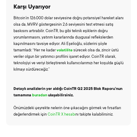
Karşı Uyarıyor
Bitcoin’in 126.000 dolar seviyesine doğru potansiyel hareket alanı
olsa da, MVRV göstergesinin 2,6 seviyesini test etmesi satış
baskısını artırabilir. CoinTR, bu gibi teknik eşiklerin doğru
yorumlanmasını, yatırım kararlarında duygusal reflekslerden
kaçınılmasını tavsiye ediyor. Ali Eşelioğlu, sözlerini şöyle
tamamladı: “Her ne kadar
volatilite
sürecek olsa da, zincir üstü
veriler olgun bir yatırımcı profilini işaret ediyor. CoinTR olarak,
teknolojiyi ve veriyi birleştirerek kullanıcılarımızı her koşulda güçlü
kılmayı sürdüreceğiz.”
Detaylı analizlerin yer aldığı CoinTR Q2 2025 Blok Raporu’nun
tamamına
buradan
ulaşabilirsiniz.
Önümüzdeki çeyrekte nelerin öne çıkacağını görmek ve fırsatları
değerlendirmek için
CoinTR X hesabı
nı takipte kalabilirsiniz.