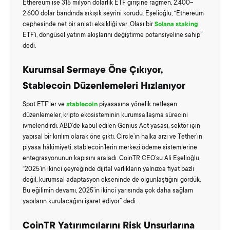
Ethereum ise 315 milyon dolarlık ETF girişine rağmen, 2.400–
2.600 dolar bandında sıkışık seyrini korudu. Eşelioğlu, “Ethereum
cephesinde net bir anlatı eksikliği var. Olası bir
Solana staking
ETF’i, döngüsel yatırım akışlarını değiştirme potansiyeline sahip”
dedi.
Kurumsal Sermaye Öne Çıkıyor,
Stablecoin Düzenlemeleri Hızlanıyor
Spot ETF’ler ve
stablecoin
piyasasına yönelik netleşen
düzenlemeler, kripto ekosisteminin kurumsallaşma sürecini
ivmelendirdi. ABD’de kabul edilen Genius Act yasası, sektör için
yapısal bir kırılım olarak öne çıktı. Circle’ın halka arzı ve Tether’ın
piyasa hâkimiyeti, stablecoin’lerin merkezi ödeme sistemlerine
entegrasyonunun kapısını araladı. CoinTR CEO’su Ali Eşelioğlu,
“2025’in ikinci çeyreğinde dijital varlıkların yalnızca fiyat bazlı
değil, kurumsal adaptasyon ekseninde de olgunlaştığını gördük.
Bu eğilimin devamı, 2025’in ikinci yarısında çok daha sağlam
yapıların kurulacağını işaret ediyor” dedi.
CoinTR Yatırımcılarını Risk Unsurlarına