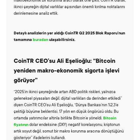
makroekonomik bir korunma aracı olarak öne çıktı. CoinTR olarak,
ikinci çeyreğin dijital varlıklar açısından önemli kırılma noktalarını
derinlemesine analiz ettik.
Detaylı analizlerin yer aldığı CoinTR Q2 2025 Blok Raporu’nun
tamamına
buradan
ulaşabilirsiniz.
CoinTR CEO’su Ali Eşelioğlu: “Bitcoin
yeniden makro-ekonomik sigorta işlevi
görüyor”
“2025’in ikinci çeyreğinde artan ABD politik riskleri, yalnızca
geleneksel piyasaları değil, dijital varlıkları da derinden etkiledi”
diyen CoinTR CEO’su Ali Eşelioğlu, “Dünya Bankası’nın %2,3’e
çektiği büyüme beklentisi, 17 yılın en düşük öngörüsü oldu. Bu
ortamda yatırımcılar altınla birlikte Bitcoin’e yöneldi.
Bitcoin
fiyatının
dolar endeksine (DXY) negatif korelasyonu, kriptonun
artık soyut değil, somut bir makro korunma aracına dönüştüğünü
gösteriyor” ifadelerini kullandı.