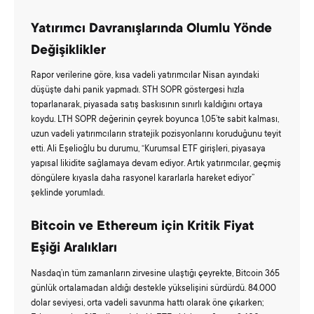
Yatırımcı Davranışlarında Olumlu Yönde
Değişiklikler
Rapor verilerine göre, kısa vadeli yatırımcılar Nisan ayındaki
düşüşte dahi panik yapmadı. STH SOPR göstergesi hızla
toparlanarak, piyasada satış baskısının sınırlı kaldığını ortaya
koydu. LTH SOPR değerinin çeyrek boyunca 1,05’te sabit kalması,
uzun vadeli yatırımcıların stratejik pozisyonlarını koruduğunu teyit
etti. Ali Eşelioğlu bu durumu, “Kurumsal ETF girişleri, piyasaya
yapısal likidite sağlamaya devam ediyor. Artık yatırımcılar, geçmiş
döngülere kıyasla daha rasyonel kararlarla hareket ediyor”
şeklinde yorumladı.
Bitcoin ve Ethereum için Kritik Fiyat
Eşiği Aralıkları
Nasdaq’ın tüm zamanların zirvesine ulaştığı çeyrekte, Bitcoin 365
günlük ortalamadan aldığı destekle yükselişini sürdürdü. 84.000
dolar seviyesi, orta vadeli savunma hattı olarak öne çıkarken;