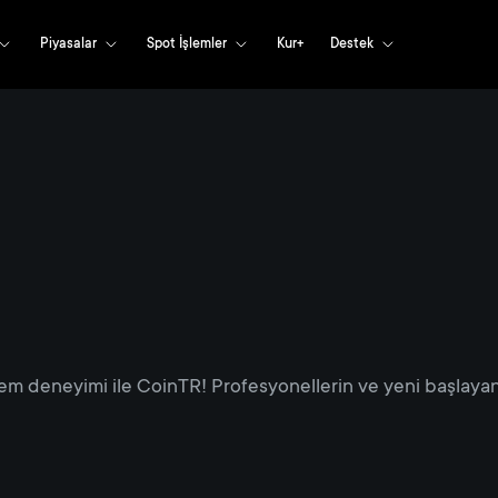
Piyasalar
Spot İşlemler
Kur+
Destek
em deneyimi ile CoinTR! Profesyonellerin ve yeni başlayanl