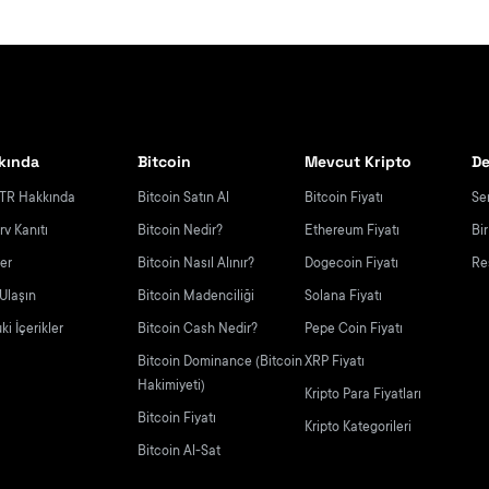
kında
Bitcoin
Mevcut Kripto
De
TR Hakkında
Bitcoin Satın Al
Bitcoin Fiyatı
Se
rv Kanıtı
Bitcoin Nedir?
Ethereum Fiyatı
Bi
yer
Bitcoin Nasıl Alınır?
Dogecoin Fiyatı
Re
 Ulaşın
Bitcoin Madenciliği
Solana Fiyatı
i İçerikler
Bitcoin Cash Nedir?
Pepe Coin Fiyatı
Bitcoin Dominance (Bitcoin
XRP Fiyatı
Hakimiyeti)
Kripto Para Fiyatları
Bitcoin Fiyatı
Kripto Kategorileri
Bitcoin Al-Sat