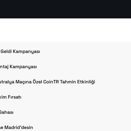
a Geldi Kampanyası
antaj Kampanyası
stralya Maçına Özel CoinTR Tahmin Etkinliği
kim Fırsatı
Sahası
se Madrid'desin