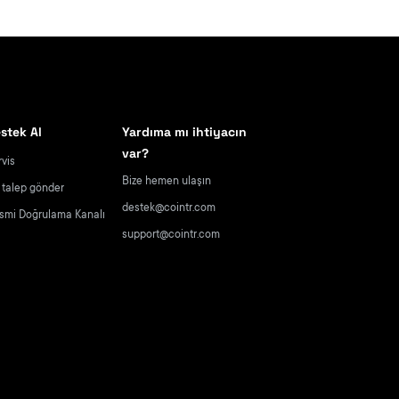
stek Al
Yardıma mı ihtiyacın
var?
rvis
Bize hemen ulaşın
r talep gönder
destek@cointr.com
smi Doğrulama Kanalı
support@cointr.com