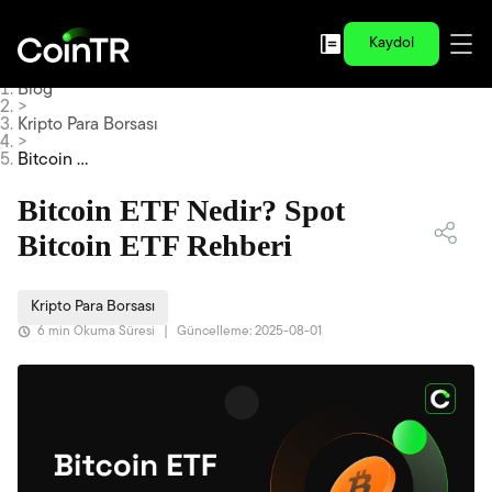
Kaydol
Blog
>
Kripto Para Borsası
>
Bitcoin ET
F Nedir? S
pot Bitcoi
Bitcoin ETF Nedir? Spot
n ETF Reh
beri
Bitcoin ETF Rehberi
Kripto Para Borsası
6 min Okuma Süresi
|
Güncelleme: 2025-08-01