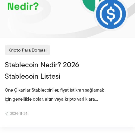
Kripto Para Borsası
Stablecoin Nedir? 2026
Stablecoin Listesi
Öne Çıkanlar Stablecoin’ler, fiyat istikrarı sağlamak
için genellikle dolar, altın veya kripto varlıklara
endekslenen dijital varlıklardır. Teminatlı ve
2024-11-24
algoritmik olmak üzere iki ana modele ayrılır; bu
yapı fiyatın nasıl dengede tutulduğunu belirler.