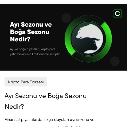
USDT, USDC ve DAI gibi projeler, yüksek likidite ve
geniş kullanım alanlarıyla ekosistemin temel yapı
taşları arasında yer alır. Stablecoin’ler, volatil
piyasalarda denge aracı olarak kullanılırken aynı
zamanda hızlı ve düşük maliye
Kripto Para Borsası
Ayı Sezonu ve Boğa Sezonu
Nedir?
Finansal piyasalarda sıkça duyulan ayı sezonu ve