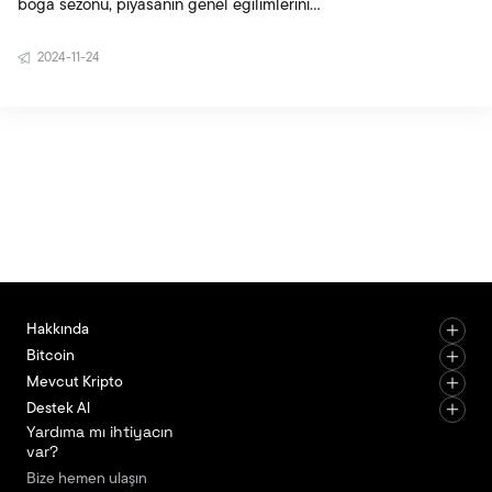
boğa sezonu, piyasanın genel eğilimlerini
tanımlayan terimlerdir. Ayı sezonu, fiyatların düşüş
2024-11-24
trendinde olduğu dönemleri ifade ederken, boğa
sezonu yükseliş trendlerini tanımlar. Bu terimler,
kripto para piyasalarında da oldukça önemlidir.
Peki, ayı piyasası nedir, boğa sezonu nedir, ve bu
dönemler ne kadar sürer? İşte detaylı bir rehber.
Ayı Piyasası (Bear Market) Nedir? Ayı piyasası,
Hakkında
Bitcoin
Mevcut Kripto
Destek Al
Yardıma mı ihtiyacın
var?
Bize hemen ulaşın