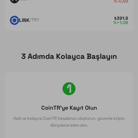
%-0,93
₺
391.9
LINK
/TRY
%+1,08
3 Adımda Kolayca Başlayın
1
CoinTR’ye Kayıt Olun
Hızlı ve kolayca CoinTR hesabınızı oluşturun, güvenle kripto
dünyasına adım atın.