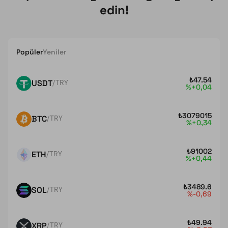
edin!
Popüler
Yeniler
₺
47.54
USDT
/TRY
%+0,04
₺
3079015
BTC
/TRY
%+0,34
₺
91002
ETH
/TRY
%+0,44
₺
3489.6
SOL
/TRY
%-0,69
₺
49.94
XRP
/TRY