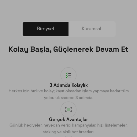
Bireysel
Kurumsal
Kolay Başla, Güçlenerek Devam Et
3 Adımda Kolaylık
Herkes için hızlı ve kolay; kayıt olmadan işlem yapmaya kadar tüm
yolculuk sadece 3 adımda.
Gerçek Avantajlar
Günlük hediyeler, heyecan verici kampanyalar, hızlı listelemeler,
staking ve akıllı bot fırsatları.