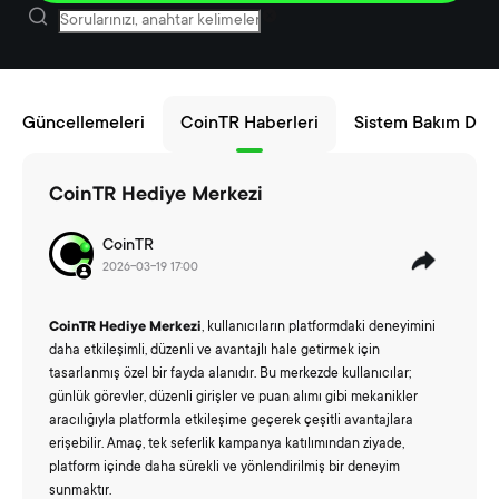
ün Güncellemeleri
CoinTR Haberleri
Sistem Bakım Duyu
CoinTR Hediye Merkezi
CoinTR
2026-03-19 17:00
CoinTR Hediye Merkezi
, kullanıcıların platformdaki deneyimini
daha etkileşimli, düzenli ve avantajlı hale getirmek için
tasarlanmış özel bir fayda alanıdır. Bu merkezde kullanıcılar;
günlük görevler, düzenli girişler ve puan alımı gibi mekanikler
aracılığıyla platformla etkileşime geçerek çeşitli avantajlara
erişebilir. Amaç, tek seferlik kampanya katılımından ziyade,
platform içinde daha sürekli ve yönlendirilmiş bir deneyim
sunmaktır.