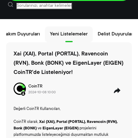
m Bakım Duyuruları
Yeni Listelemeler
Delist Duyuruları
Xai (XAI), Portal (PORTAL), Ravencoin
(RVN), Bonk (BONK) ve EigenLayer (EIGEN)
CoinTR'de Listeleniyor!
CoinTR
2024-10-08 10:00
Değerli CoinTR Kullanıcıları,
CoinTR olarak,
Xai (XAI), Portal (PORTAL), Ravencoin (RVN),
Bonk (BONK)
ve
EigenLayer (EIGEN)
projelerini
platformumuzda listeleyeceğimizi duyurmaktan mutluluk