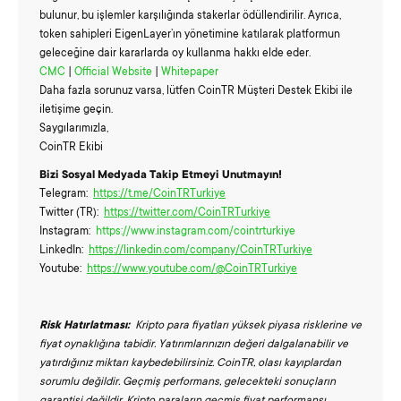
bulunur, bu işlemler karşılığında stakerlar ödüllendirilir. Ayrıca,
token sahipleri EigenLayer’ın yönetimine katılarak platformun
geleceğine dair kararlarda oy kullanma hakkı elde eder.
CMC
|
Official Website
|
Whitepaper
Daha fazla sorunuz varsa, lütfen CoinTR Müşteri Destek Ekibi ile
iletişime geçin.
Saygılarımızla,
CoinTR Ekibi
Bizi Sosyal Medyada Takip Etmeyi Unutmayın!
Telegram:
https://t.me/CoinTRTurkiye
Twitter (TR):
https://twitter.com/CoinTRTurkiye
Instagram:
https://www.instagram.com/cointrturkiye
LinkedIn:
https://linkedin.com/company/CoinTRTurkiye
Youtube:
https://www.youtube.com/@CoinTRTurkiye
Risk Hatırlatması:
Kripto para fiyatları yüksek piyasa risklerine ve
fiyat oynaklığına tabidir. Yatırımlarınızın değeri dalgalanabilir ve
yatırdığınız miktarı kaybedebilirsiniz. CoinTR, olası kayıplardan
sorumlu değildir. Geçmiş performans, gelecekteki sonuçların