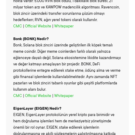
nokta vardır: 5.000 RVN blok ödülü, 1 dakikalık blok süresi, 21
milyar token arzı ve KAWPOW madencilik algoritması. Ravencoin,
blok zincir üzerindeki transfer sorunlarına çözüm olmayı
hedeflerken; RVN, ağın yerel tokeni olarak kullanılır.
CMC
|
Official Website
|
Whitepaper
Bonk (BONK)
Nedir?
Bonk, Solana blok zinciri üzerinde geliştirilen ilk köpek temalı
meme coindir. Diğer meme coinlerden farklı olarak yalnızca
eğlenceye dayalı değil, Solana ekosistemine likidite kazandırmayı
ve değer katmayı amaçlayan bir projedir. BONK, DeFi
protokollerine entegre edilerek stake etme, ödünç alma ve verme
gibi finansal işlemlerde kullanılabilmektedir. Aynı zamanda NFT
pazarları ve blok zinciri tabanlı oyunlar gibi çeşitli platformlarda
kullanım alanı bulur.
CMC
|
Official Website
|
Whitepaper
EigenLayer (EIGEN)
Nedir?
EIGEN, EigenLayer protokolünün yerel kripto para birimidir ve
hem doğrulama işlemleri hem de merkeziyetsiz yönetişimde
önemli bir rol oynar. EIGEN, stake edilerek işlemlerin
doğrulanmasına ve akıllı sözleşmelerin çalıştırılmasına katkıda