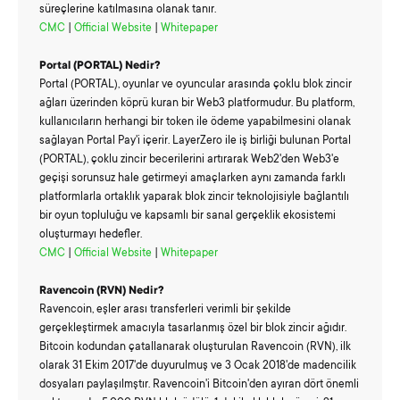
süreçlerine katılmasına olanak tanır.
CMC
|
Official Website
|
Whitepaper
Portal (PORTAL)
Nedir?
Portal (PORTAL), oyunlar ve oyuncular arasında çoklu blok zincir
ağları üzerinden köprü kuran bir Web3 platformudur. Bu platform,
kullanıcıların herhangi bir token ile ödeme yapabilmesini olanak
sağlayan Portal Pay'i içerir. LayerZero ile iş birliği bulunan Portal
(PORTAL), çoklu zincir becerilerini artırarak Web2'den Web3'e
geçişi sorunsuz hale getirmeyi amaçlarken aynı zamanda farklı
platformlarla ortaklık yaparak blok zincir teknolojisiyle bağlantılı
bir oyun topluluğu ve kapsamlı bir sanal gerçeklik ekosistemi
oluşturmayı hedefler.
CMC
|
Official Website
|
Whitepaper
Ravencoin (RVN)
Nedir?
Ravencoin, eşler arası transferleri verimli bir şekilde
gerçekleştirmek amacıyla tasarlanmış özel bir blok zincir ağıdır.
Bitcoin kodundan çatallanarak oluşturulan Ravencoin (RVN), ilk
olarak 31 Ekim 2017'de duyurulmuş ve 3 Ocak 2018'de madencilik
dosyaları paylaşılmştır. Ravencoin'i Bitcoin'den ayıran dört önemli