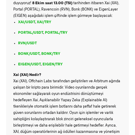
duyuyoruz!
8
Ekim saat 13.00 (TSI)
tarihinden itibaren Xai (XAI),
Portal (PORTAL), Ravencoin (RVN), Bonk (BONK) ve EigenLayer
(EIGEN) aşağıdaki işlem çiftinde işlem görmeye başlayacak:
XAI/USDT
,
XAI/TRY
PORTAL/USDT
,
PORTAL/TRY
RVN/USDT
BONK/USDT
,
BONK/TRY
EIGEN/USDT
,
EIGEN/TRY
Xai (XAI)
Nedir?
Xai (XAI), Offchain Labs tarafından geliştirilen ve Arbitrum ağında
çalışan bir kripto para birimidir. Video oyunlarında gerçek
ekonomiler sağlayarak oyun endüstrisini dönüştürmeyi
hedefleyen Xai, Açıklanabilir Yapay Zeka (Explainable AI)
tkenikleriyle otomatik işlem botlarını daha şeffaf hale getirerek
güven sorunlarını ortadan kaldırır. Oyun için işlemler ve varlık
sahipliğini kolaylaştırarak blok zinciri geleneksel oyuncularla
birleştirmeyi ve daha erişilebilir hale getirmeyi hedefler. Ayrıca,
XAI, düğüm operatörlerinin ağ ödülleri kazanmasına ve yönetişim