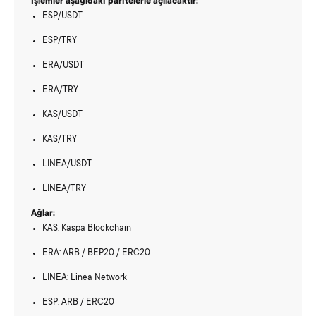
İşlemler aşağıdaki paritelerle açılacaktır:
ESP/USDT
ESP/TRY
ERA/USDT
ERA/TRY
KAS/USDT
KAS/TRY
LINEA/USDT
LINEA/TRY
Ağlar:
KAS: Kaspa Blockchain
ERA: ARB / BEP20 / ERC20
LINEA: Linea Network
ESP: ARB / ERC20