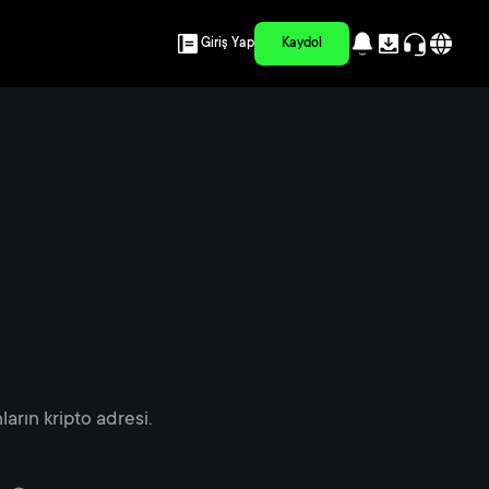
Giriş Yap
Kaydol
arın kripto adresi.