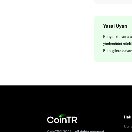
Yasal Uyarı
Bu içerikte yer al
yönlendirici nite
Bu bilgilere daya
Hak
Coin