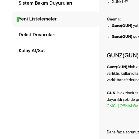
GUN/TRY
Sistem Bakım Duyuruları
Yeni Listelemeler
Önemli:
Gunz(GUN)
yatı
Delist Duyuruları
Gunz(GUN)
çek
Kolay Al/Sat
GUNZ(GUN) 
Gunz(GUN)
,blok z
varlıktır. Kullanıcı
varlık transferleri
GUN,
blok zincir t
dayanıklı şekilde 
CMC
|
Official We
Daha fazla sorunuz