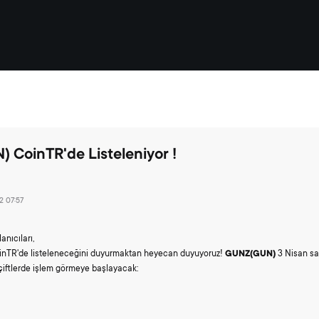
CoinTR'de Listeleniyor !
 07:57
anıcıları,
inTR'de listeleneceğini duyurmaktan heyecan duyuyoruz!
GUNZ(GUN)
3 Nisan sa
 çiftlerde işlem görmeye başlayacak: