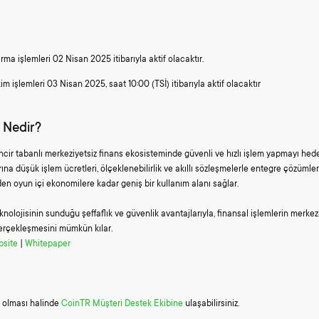
rma işlemleri 02 Nisan 2025 itibarıyla aktif olacaktır.
im işlemleri 03 Nisan 2025, saat 10:00 (TSİ) itibarıyla aktif olacaktır
Nedir?
incir tabanlı merkeziyetsiz finans ekosisteminde güvenli ve hızlı işlem yapmayı hede
larına düşük işlem ücretleri, ölçeklenebilirlik ve akıllı sözleşmelerle entegre çözümler
nden oyun içi ekonomilere kadar geniş bir kullanım alanı sağlar.
eknolojisinin sunduğu şeffaflık ve güvenlik avantajlarıyla, finansal işlemlerin merke
gerçekleşmesini mümkün kılar.
bsite
|
Whitepaper
 olması halinde
CoinTR Müşteri Destek Ekibine
ulaşabilirsiniz.