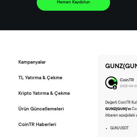
Hemen Kaydolun
Kampanyalar
GUNZ(GUN) 
TL Yatırma & Çekme
CoinTR
2025-04-02
Kripto Yatırma & Çekme
Değerli CoinTR Kull
Ürün Güncellemeleri
GUNZ(GUN)'ın
Co
itibaren aşağıdaki
CoinTR Haberleri
GUN/USDT