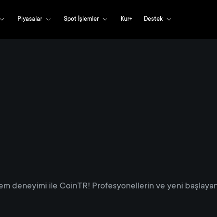
Piyasalar
Spot İşlemler
Kur+
Destek
em deneyimi ile CoinTR! Profesyonellerin ve yeni başlayanl