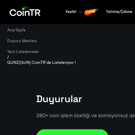
Keşfet
Yatırma/Çekme
Ana Sayfa
/
Duyuru Merkezi
/
Yeni Listelemeler
/
GUNZ(GUN) CoinTR'de Listeleniyor !
Duyurular
280+ coin işlem özelliği ve komisyonsuz işl