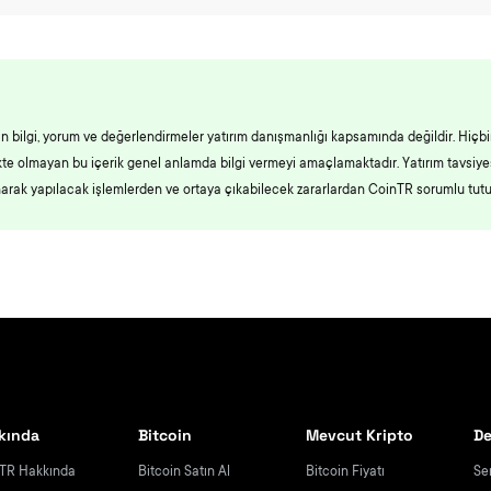
an bilgi, yorum ve değerlendirmeler yatırım danışmanlığı kapsamında değildir. Hiçbi
likte olmayan bu içerik genel anlamda bilgi vermeyi amaçlamaktadır. Yatırım tavsiy
narak yapılacak işlemlerden ve ortaya çıkabilecek zararlardan CoinTR sorumlu tut
kında
Bitcoin
Mevcut Kripto
De
TR Hakkında
Bitcoin Satın Al
Bitcoin Fiyatı
Se