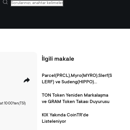
İlgili makale
Parcel(PRCL),Myro(MYRO),Slerf(S
LERF) ve Sudeng(HIPPO)
CoinTR'de Listeleniyor!
TON Token Yeniden Markalaşma
ve GRAM Token Takası Duyurusu
at 10:00'ten(TSİ)
KIX Yakında CoinTR'de
Listeleniyor