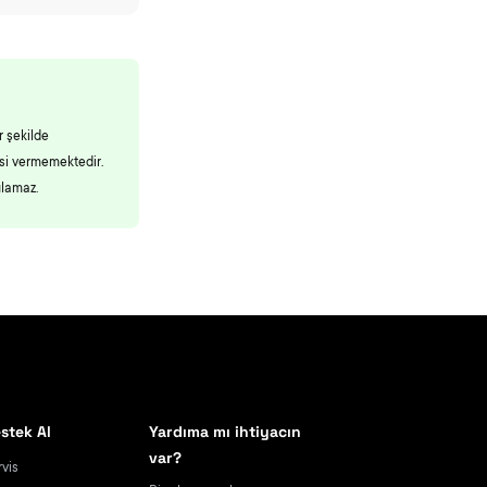
r şekilde
esi vermemektedir.
ulamaz.
stek Al
Yardıma mı ihtiyacın
var?
rvis