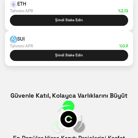
ETH
Tahmini APR
%2,13
Şimdi Stake Edin
SUI
Tahmini APR
%0,9
Şimdi Stake Edin
Güvenle Katıl, Kolayca Varlıklarını Büyüt