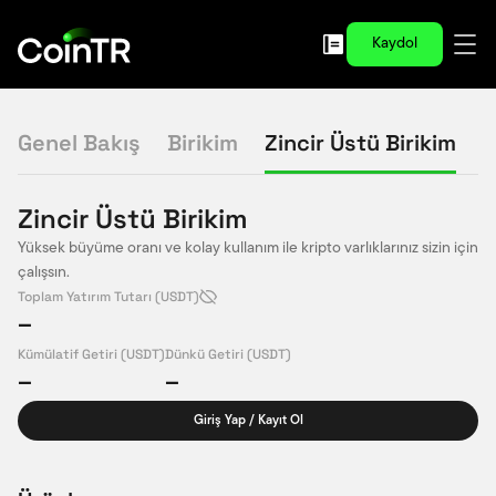
Kaydol
Genel Bakış
Birikim
Zincir Üstü Birikim
Zincir Üstü Birikim
Yüksek büyüme oranı ve kolay kullanım ile kripto varlıklarınız sizin için
çalışsın.
Toplam Yatırım Tutarı (USDT)
--
Kümülatif Getiri (USDT)
Dünkü Getiri (USDT)
--
--
Giriş Yap / Kayıt Ol