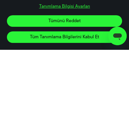
Tanımlama Bilgisi Ayarları
Tümünü Reddet
Tüm Tanımlama Bilgilerini Kabul Et
Hakkında
Bitcoin
Mevcut Kripto
Destek Al
Yardıma mı ihtiyacın
var?
Bize hemen ulaşın