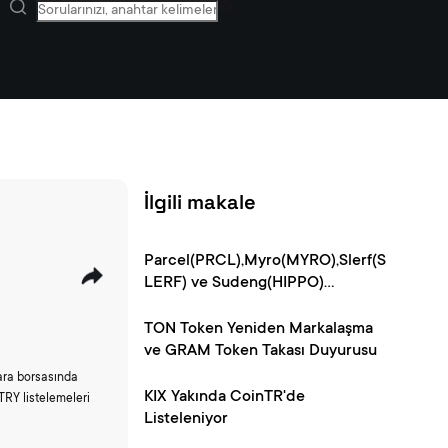
İlgili makale
Parcel(PRCL),Myro(MYRO),Slerf(S
LERF) ve Sudeng(HIPPO)
CoinTR'de Listeleniyor!
TON Token Yeniden Markalaşma
ve GRAM Token Takası Duyurusu
ara borsasında
KIX Yakında CoinTR'de
TRY listelemeleri
Listeleniyor