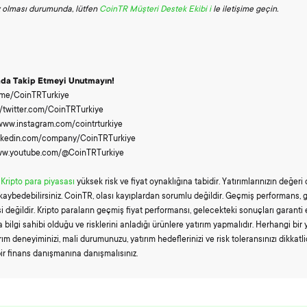
z olması durumunda, lütfen
CoinTR Müşteri Destek Ekibi i
le iletişime geçin.
ada Takip Etmeyi Unutmayın!
t.me/CoinTRTurkiye
://twitter.com/CoinTRTurkiye
/www.instagram.com/cointrturkiye
/linkedin.com/company/CoinTRTurkiye
www.youtube.com/@CoinTRTurkiye
Kripto para piyasası
yüksek risk ve fiyat oynaklığına tabidir. Yatırımlarınızın değeri
ı kaybedebilirsiniz. CoinTR, olası kayıplardan sorumlu değildir. Geçmiş performans, 
i değildir. Kripto paraların geçmiş fiyat performansı, gelecekteki sonuçları garanti
a bilgi sahibi olduğu ve risklerini anladığı ürünlere yatırım yapmalıdır. Herhangi bir 
m deneyiminizi, mali durumunuzu, yatırım hedeflerinizi ve risk toleransınızı dikkatl
ir finans danışmanına danışmalısınız.