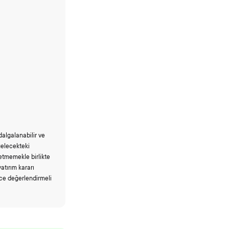
 dalgalanabilir ve
gelecekteki
 etmemekle birlikte
yatırım kararı
ice değerlendirmeli