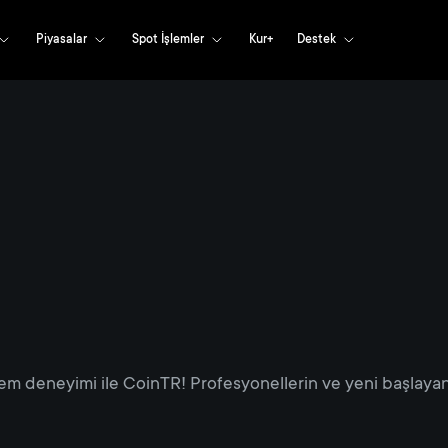
Piyasalar
Spot İşlemler
Kur+
Destek
em deneyimi ile CoinTR! Profesyonellerin ve yeni başlayanl