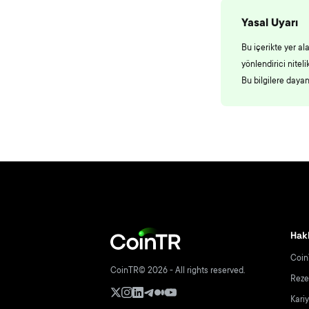
Yasal Uyarı
Bu içerikte yer al
yönlendirici nite
Bu bilgilere daya
Hak
Coin
CoinTR© 2026 - All rights reserved.
Reze
Kari