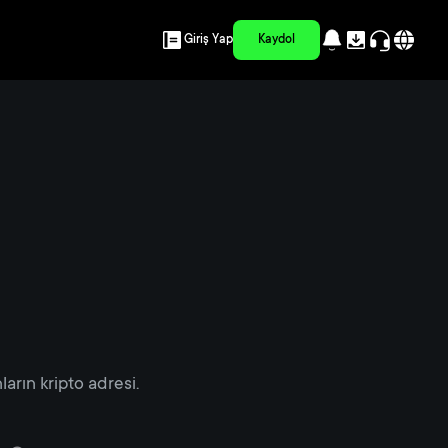
Giriş Yap
Kaydol
arın kripto adresi.