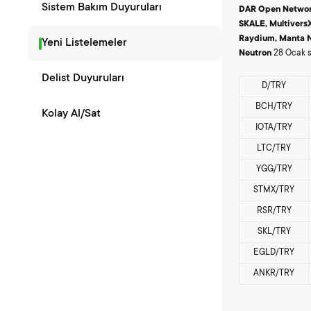
Sistem Bakım Duyuruları
DAR Open Network
SKALE,
MultiversX
Raydium,
Manta 
Yeni Listelemeler
Neutron
28 Ocak sa
Delist Duyuruları
D/TRY
BCH/TRY
Kolay Al/Sat
IOTA/TRY
LTC/TRY
YGG/TRY
STMX/TRY
RSR/TRY
SKL/TRY
EGLD/TRY
ANKR/TRY