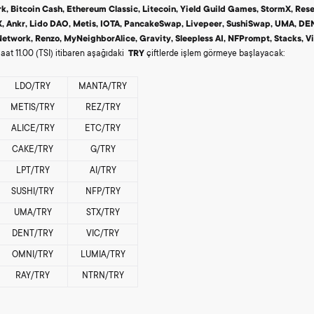
, Bitcoin Cash,
Ethereum Classic,
Litecoin,
Yield Guild Games,
StormX,
Rese
,
Ankr,
Lido
DAO,
Metis,
IOTA,
PancakeSwap,
Livepeer,
SushiSwap,
UMA,
DEN
Network,
Renzo,
MyNeighborAlice,
Gravity,
Sleepless AI,
NFPrompt,
Stacks,
Vi
at 11.00 (TSI) itibaren aşağıdaki
TRY
çiftlerde işlem görmeye başlayacak:
LDO/TRY
MANTA/TRY
METIS/TRY
REZ/TRY
ALICE/TRY
ETC/TRY
CAKE/TRY
G/TRY
LPT/TRY
AI/TRY
SUSHI/TRY
NFP/TRY
UMA/TRY
STX/TRY
DENT/TRY
VIC/TRY
OMNI/TRY
LUMIA/TRY
RAY/TRY
NTRN/TRY