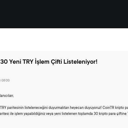
30 Yeni TRY İşlem Çifti Listeleniyor!
8 08:00
anıcıları,
TRY paritesinin listeleneceğini duyurmaktan heyecan duyuyoruz! CoinTR kripto p
tesi ile işlem yapabildiğiniz veya yeni listelenen toplamda 30 kripto para çiftine 