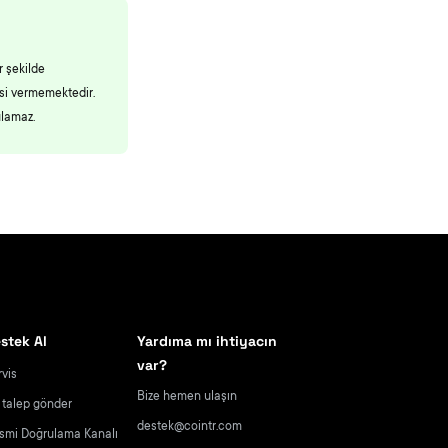
r şekilde
esi vermemektedir.
ulamaz.
stek Al
Yardıma mı ihtiyacın
var?
rvis
Bize hemen ulaşın
r talep gönder
destek@cointr.com
smi Doğrulama Kanalı