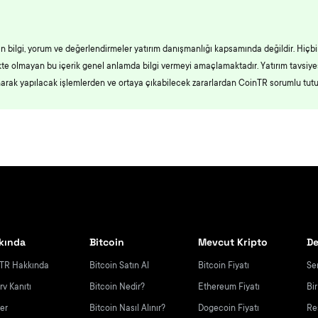
an bilgi, yorum ve değerlendirmeler yatırım danışmanlığı kapsamında değildir. Hiçbi
likte olmayan bu içerik genel anlamda bilgi vermeyi amaçlamaktadır. Yatırım tavsiy
narak yapılacak işlemlerden ve ortaya çıkabilecek zararlardan CoinTR sorumlu tut
kında
Bitcoin
Mevcut Kripto
De
TR Hakkında
Bitcoin Satın Al
Bitcoin Fiyatı
Se
rv Kanıtı
Bitcoin Nedir?
Ethereum Fiyatı
Bi
yer
Bitcoin Nasıl Alınır?
Dogecoin Fiyatı
Re