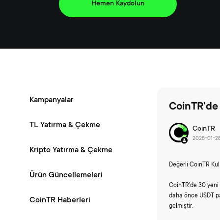
Hemen Kaydolun
Kampanyalar
CoinTR'de 
TL Yatırma & Çekme
CoinTR
2025-01-2
Kripto Yatırma & Çekme
Değerli CoinTR Kull
Ürün Güncellemeleri
CoinTR'de 30 yeni 
daha önce USDT pari
CoinTR Haberleri
gelmiştir.