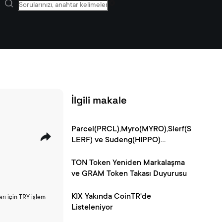
İlgili makale
Parcel(PRCL),Myro(MYRO),Slerf(S
LERF) ve Sudeng(HIPPO)
CoinTR'de Listeleniyor!
TON Token Yeniden Markalaşma
ve GRAM Token Takası Duyurusu
KIX Yakında CoinTR'de
rı için TRY işlem
Listeleniyor