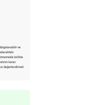
 dalgalanabilir ve
gelecekteki
 etmemekle birlikte
yatırım kararı
ice değerlendirmeli