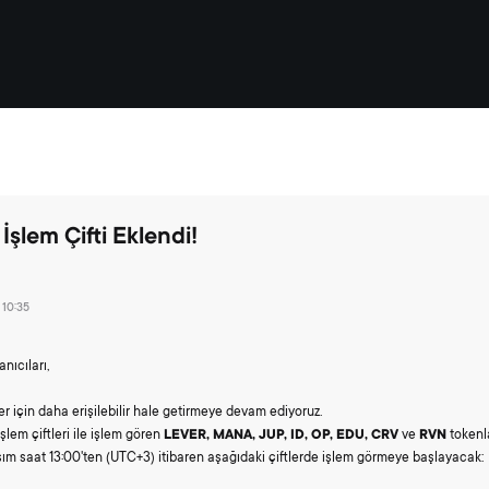
İşlem Çifti Eklendi!
 10:35
nıcıları,
r için daha erişilebilir hale getirmeye devam ediyoruz.
şlem çiftleri ile işlem gören
LEVER, MANA, JUP, ID, OP, EDU, CRV
ve
RVN
tokenla
asım saat 13:00'ten (UTC+3) itibaren aşağıdaki çiftlerde işlem görmeye başlayacak: