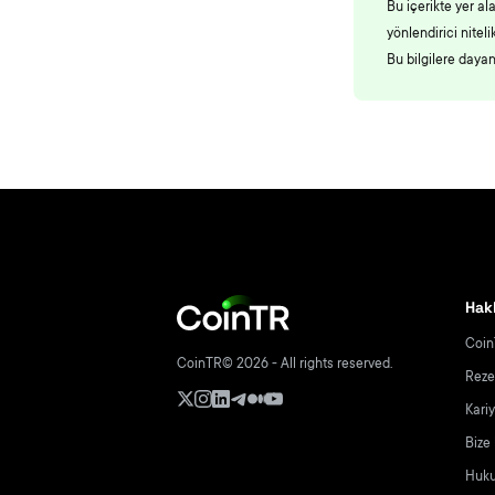
Bu içerikte yer al
yönlendirici nite
Bu bilgilere daya
Hak
Coin
CoinTR© 2026 - All rights reserved.
Reze
Kari
Bize
Hukuk