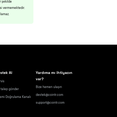
r şekilde
esi vermemektedir.
ulamaz.
stek Al
Yardıma mı ihtiyacın
var?
rvis
Bize hemen ulaşın
r talep gönder
destek@cointr.com
smi Doğrulama Kanalı
support@cointr.com