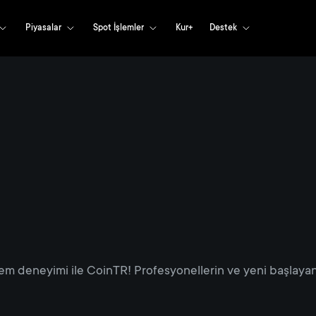
Piyasalar
Spot İşlemler
Kur+
Destek
em deneyimi ile CoinTR! Profesyonellerin ve yeni başlayanl