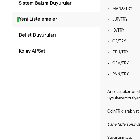
Sistem Bakım Duyuruları
MANA/TRY
Yeni Listelemeler
JUP/TRY
ID/TRY
Delist Duyuruları
OP/TRY
Kolay Al/Sat
EDU/TRY
CRV/TRY
RVN/TRY
Artık bu tokenları d
uygulamamızı ziyar
CoinTR olarak, yatı
Daha fazla sorunuz
Saygılarımızla,