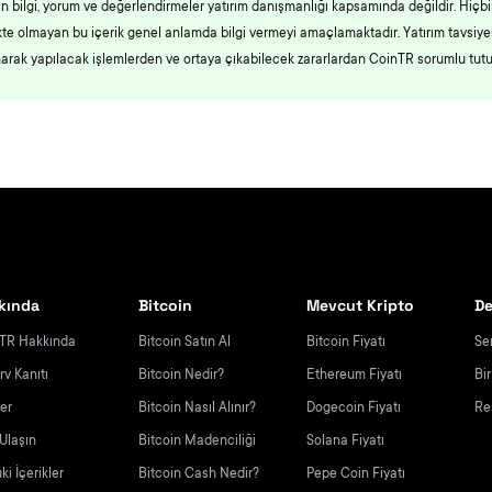
an bilgi, yorum ve değerlendirmeler yatırım danışmanlığı kapsamında değildir. Hiçbi
likte olmayan bu içerik genel anlamda bilgi vermeyi amaçlamaktadır. Yatırım tavsiy
narak yapılacak işlemlerden ve ortaya çıkabilecek zararlardan CoinTR sorumlu tut
kında
Bitcoin
Mevcut Kripto
De
TR Hakkında
Bitcoin Satın Al
Bitcoin Fiyatı
Se
rv Kanıtı
Bitcoin Nedir?
Ethereum Fiyatı
Bi
yer
Bitcoin Nasıl Alınır?
Dogecoin Fiyatı
Re
 Ulaşın
Bitcoin Madenciliği
Solana Fiyatı
i İçerikler
Bitcoin Cash Nedir?
Pepe Coin Fiyatı