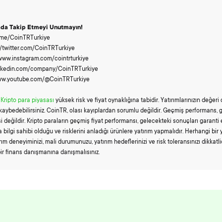
ada Takip Etmeyi Unutmayın!
t.me/CoinTRTurkiye
://twitter.com/CoinTRTurkiye
/www.instagram.com/cointrturkiye
/linkedin.com/company/CoinTRTurkiye
www.youtube.com/@CoinTRTurkiye
Kripto para piyasası
yüksek risk ve fiyat oynaklığına tabidir. Yatırımlarınızın değeri
ı kaybedebilirsiniz. CoinTR, olası kayıplardan sorumlu değildir. Geçmiş performans, 
i değildir. Kripto paraların geçmiş fiyat performansı, gelecekteki sonuçları garanti
a bilgi sahibi olduğu ve risklerini anladığı ürünlere yatırım yapmalıdır. Herhangi bir 
m deneyiminizi, mali durumunuzu, yatırım hedeflerinizi ve risk toleransınızı dikkatl
ir finans danışmanına danışmalısınız.