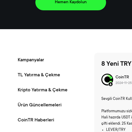
Hemen Kaydolun
Kampanyalar
8 Yeni TRY 
TL Yatırma & Çekme
CoinTR
2024-11-25
Kripto Yatırma & Çekme
Sevgili CoinTR Kulla
Ürün Güncellemeleri
Platformumuzu sizle
Hali hazırda USDT i
CoinTR Haberleri
çifti eklendi. 25 K
LEVER/TRY