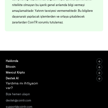
nitelikte olmayan bu içerik genel anlamda bilgi vermeyi
amaçlamaktadır. Yatırım tavsiyesi vermemektedir. Bu bilgilere
dayanarak yapılacak işlemlerden ve ortaya çıkabilecek
zararlardan CoinTR sorumlu tutulamaz.
Hakkında
Bitcoin
Mevcut Kripto
Destek Al
Yardıma mı ihtiyacın
var?
Bize hemen ulaşın
destek@cointr.com
support@cointr.com