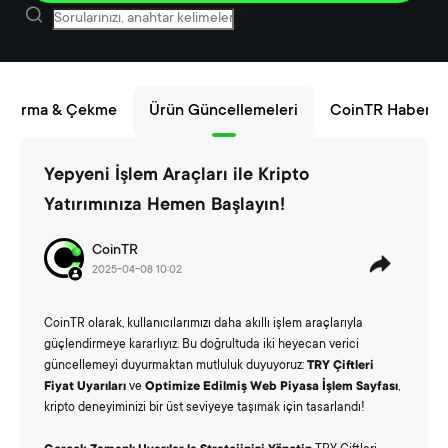
 Yatırma & Çekme
Ürün Güncellemeleri
CoinTR Haberler
Yepyeni İşlem Araçları ile Kripto
Yatırımınıza Hemen Başlayın!‌
CoinTR
2025-04-08 10:02
CoinTR olarak, kullanıcılarımızı daha akıllı işlem araçlarıyla
güçlendirmeye kararlıyız. Bu doğrultuda iki heyecan verici
güncellemeyi duyurmaktan mutluluk duyuyoruz:
TRY Çiftleri
Fiyat Uyarıları
ve
Optimize Edilmiş Web
Piyasa
İşlem Sayfası
,
kripto deneyiminizi bir üst seviyeye taşımak için tasarlandı!