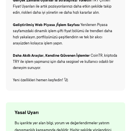
Gerçek Zamanlı
Uyarılar
la Stratejinizi Yönetin
TRY Çiftleri
Fiyat Uyarıları ile artık pozisyonlarınızı daha etkin şekilde takip
edin, riskleri daha iyi yönetin ve daha hızlı kararlar alın.
Geliştirilmiş Web
Piyasa
/İşlem Sayfası
Yenilenen Piyasa
sayfamızdaki dinamik işlem çifti fiyat bölümü ile trendleri daha
hızlı yakalayın, portföyünüzü çeşitlendirin ve tek bir akıcı
arayüzden kolayca işlem yapın.
Daha Akıllı Araçlar, Kendine Güvenen İşlemler
CoinTR, kriptoda
TRY ile işlem yapmanız için daha sezgisel ve kullanıcı odaklı bir
deneyim sunuyor.
Yeni özellikleri hemen keşfedin! 🚀
Yasal Uyarı
Bu içerikte yer alan bilgi, yorum ve değerlendirmeler yatırım
danışmanlığı kapsamında değildir. Hiçbir şekilde yönlendirici