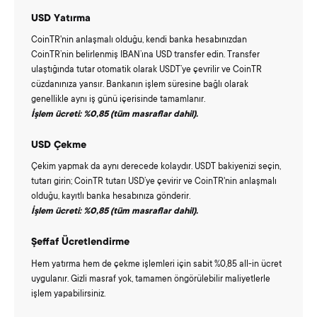
USD Yatırma
CoinTR'nin anlaşmalı olduğu, kendi banka hesabınızdan
CoinTR’nin belirlenmiş IBAN’ına USD transfer edin. Transfer
ulaştığında tutar otomatik olarak USDT’ye çevrilir ve CoinTR
cüzdanınıza yansır. Bankanın işlem süresine bağlı olarak
genellikle aynı iş günü içerisinde tamamlanır.
İşlem ücreti: %0,85 (tüm masraflar dahil).
USD Çekme
Çekim yapmak da aynı derecede kolaydır. USDT bakiyenizi seçin,
tutarı girin; CoinTR tutarı USD’ye çevirir ve CoinTR'nin anlaşmalı
olduğu, kayıtlı banka hesabınıza gönderir.
İşlem ücreti: %0,85 (tüm masraflar dahil).
Şeffaf Ücretlendirme
Hem yatırma hem de çekme işlemleri için sabit %0,85 all-in ücret
uygulanır. Gizli masraf yok, tamamen öngörülebilir maliyetlerle
işlem yapabilirsiniz.