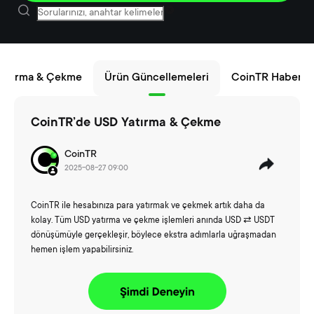
 Yatırma & Çekme
Ürün Güncellemeleri
CoinTR Haberler
CoinTR’de USD Yatırma & Çekme
CoinTR
2025-08-27 09:00
CoinTR ile hesabınıza para yatırmak ve çekmek artık daha da
kolay. Tüm USD yatırma ve çekme işlemleri anında USD ⇄ USDT
dönüşümüyle gerçekleşir, böylece ekstra adımlarla uğraşmadan
hemen işlem yapabilirsiniz.