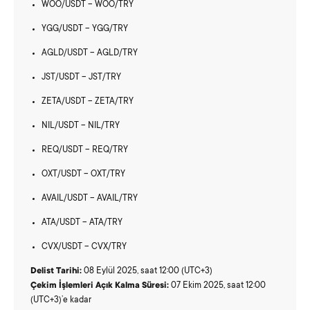
WOO/USDT – WOO/TRY
YGG/USDT – YGG/TRY
AGLD/USDT – AGLD/TRY
JST/USDT – JST/TRY
ZETA/USDT – ZETA/TRY
NIL/USDT – NIL/TRY
REQ/USDT – REQ/TRY
OXT/USDT – OXT/TRY
AVAIL/USDT – AVAIL/TRY
ATA/USDT – ATA/TRY
CVX/USDT – CVX/TRY
Delist Tarihi:
08 Eylül 2025, saat 12:00 (UTC+3)
Çekim İşlemleri Açık Kalma Süresi:
07 Ekim 2025, saat 12:00
(UTC+3)’e kadar