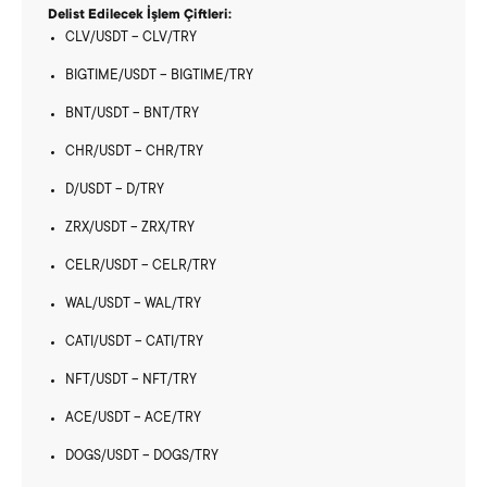
Delist Edilecek İşlem Çiftleri:
CLV/USDT – CLV/TRY
BIGTIME/USDT – BIGTIME/TRY
BNT/USDT – BNT/TRY
CHR/USDT – CHR/TRY
D/USDT – D/TRY
ZRX/USDT – ZRX/TRY
CELR/USDT – CELR/TRY
WAL/USDT – WAL/TRY
CATI/USDT – CATI/TRY
NFT/USDT – NFT/TRY
ACE/USDT – ACE/TRY
DOGS/USDT – DOGS/TRY