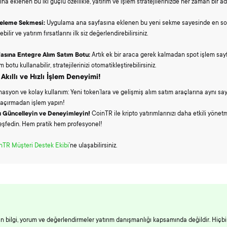
 eklenen bu iki güçlü özellikle, yatırım ve işlem stratejilerinizde her zaman bir a
teleme Sekmesi:
Uygulama ana sayfasına eklenen bu yeni sekme sayesinde en son 
ilir ve yatırım fırsatlarını ilk siz değerlendirebilirsiniz.
asına Entegre Alım Satım Botu:
Artık ek bir araca gerek kalmadan spot işlem say
botu kullanabilir, stratejilerinizi otomatikleştirebilirsiniz.
Akıllı ve Hızlı İşlem Deneyimi!
asyon ve kolay kullanım: Yeni token’lara ve gelişmiş alım satım araçlarına aynı sa
 kaçırmadan işlem yapın!
 Güncelleyin ve Deneyimleyin!
CoinTR ile kripto yatırımlarınızı daha etkili yönet
keşfedin. Hem pratik hem profesyonel!
nTR Müşteri Destek Ekibi
’ne ulaşabilirsiniz.
an bilgi, yorum ve değerlendirmeler yatırım danışmanlığı kapsamında değildir. Hiçbi