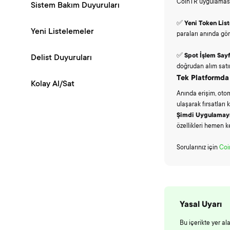
CoinTR uygulamasına
Sistem Bakım Duyuruları
✅
Yeni Token Lis
Yeni Listelemeler
paraları anında göreb
✅
Spot İşlem Sayf
Delist Duyuruları
doğrudan alım satım 
Tek Platformda 
Kolay Al/Sat
Anında erişim, otom
ulaşarak fırsatları
Şimdi Uygulamayı
özellikleri hemen 
Sorularınız için
Coi
Yasal Uyarı
Bu içerikte yer al