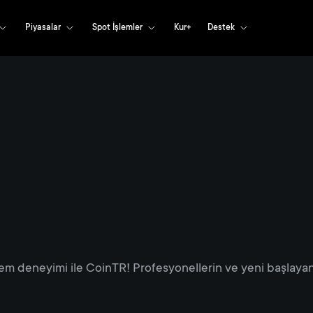
Piyasalar
Spot İşlemler
Kur+
Destek
em deneyimi ile CoinTR! Profesyonellerin ve yeni başlayanl