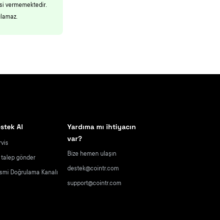
esi vermemektedir.
ulamaz.
stek Al
Yardıma mı ihtiyacın
var?
rvis
Bize hemen ulaşın
r talep gönder
destek@cointr.com
smi Doğrulama Kanalı
support@cointr.com