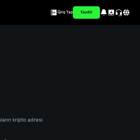
Giriş Yap
Kaydol
arın kripto adresi.