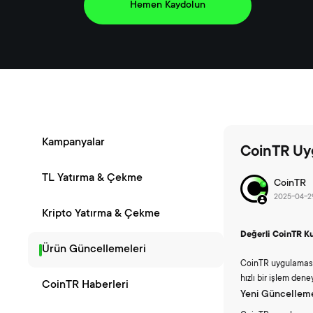
Hemen Kaydolun
Kampanyalar
CoinTR Uyg
TL Yatırma & Çekme
CoinTR
2025-04-2
Kripto Yatırma & Çekme
Değerli CoinTR Kul
Ürün Güncellemeleri
CoinTR uygulamas
hızlı bir işlem den
CoinTR Haberleri
Yeni Güncellem