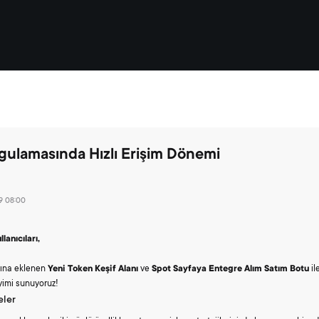
ulamasında Hızlı Erişim Dönemi
9 08:00
lanıcıları,
ına eklenen
Yeni Token Keşif Alanı
ve
Spot Sayfaya Entegre Alım Satım Botu
il
eyimi sunuyoruz!
eler