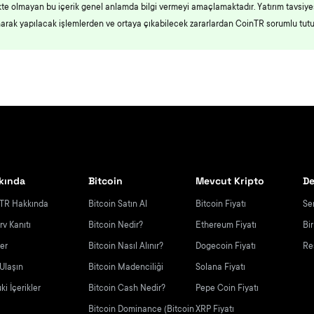
likte olmayan bu içerik genel anlamda bilgi vermeyi amaçlamaktadır. Yatırım tavsiy
narak yapılacak işlemlerden ve ortaya çıkabilecek zararlardan CoinTR sorumlu tut
kında
Bitcoin
Mevcut Kripto
De
TR Hakkında
Bitcoin Satın Al
Bitcoin Fiyatı
Se
rv Kanıtı
Bitcoin Nedir?
Ethereum Fiyatı
Bi
yer
Bitcoin Nasıl Alınır?
Dogecoin Fiyatı
Re
 Ulaşın
Bitcoin Madenciliği
Solana Fiyatı
i İçerikler
Bitcoin Cash Nedir?
Pepe Coin Fiyatı
Bitcoin Dominance (Bitcoin
XRP Fiyatı