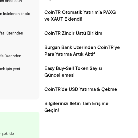
dım önde olun.
CoinTR Otomatik Yatırım’a PAXG
listelenen kripto
ve XAUT Eklendi!
CoinTR Zincir Üstü Birikim
fası üzerinden
Burgan Bank Üzerinden CoinTR’ye
Para Yatırma Artık Aktif
yfa üzerinden
Easy Buy-Sell Token Sayısı
mek için yeni
Güncellemesi
CoinTR’de USD Yatırma & Çekme
Bilgilerinizi İletin Tam Erişime
Geçin!
r şekilde