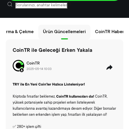
 Yatırma & Çekme
Ürün Güncellemeleri
CoinTR Haberler
CoinTR ile Geleceği Erken Yakala
CoinTR
2025-05-14 10:03
TRY ile En Yeni Coin'ler Hızlıca Listeleniyor!
Kriptoda fırsatlar beklemez,
CoinTR kullanıcıları da!
CoinTR,
yüksek potansiyele sahip projeleri erken listeleyerek
kullanıcılarına avantaj kazandırmaya devam ediyor. Diğer borsalar
beklerken sen erkenden işlem yap, fırsatları ilk yakalayan ol!
✅ 280+ işlem çifti