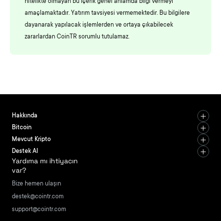
nitelikte olmayan bu içerik genel anlamda bilgi vermeyi
amaçlamaktadır. Yatırım tavsiyesi vermemektedir. Bu bilgilere
dayanarak yapılacak işlemlerden ve ortaya çıkabilecek
zararlardan CoinTR sorumlu tutulamaz.
Hakkında
Bitcoin
Mevcut Kripto
Destek Al
Yardıma mı ihtiyacın
var?
Bize hemen ulaşın
destek@cointr.com
support@cointr.com