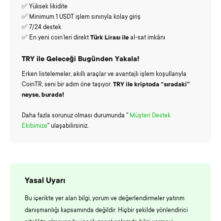
✅ Yüksek likidite
✅ Minimum 1 USDT işlem sınırıyla kolay giriş
✅ 7/24 destek
✅ En yeni coin’leri direkt
Türk Lirası ile
al-sat imkânı
TRY ile Geleceği Bugünden Yakala!
Erken listelemeler, akıllı araçlar ve avantajlı işlem koşullarıyla
CoinTR, seni bir adım öne taşıyor.
TRY ile kriptoda “sıradaki”
neyse, burada!
Daha fazla sorunuz olması durumunda ''
Müşteri Destek
Ekibimize
'' ulaşabilirsiniz.
Yasal Uyarı
Bu içerikte yer alan bilgi, yorum ve değerlendirmeler yatırım
danışmanlığı kapsamında değildir. Hiçbir şekilde yönlendirici