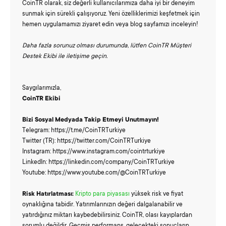
CoinTR olarak, siz değerli kullanıcılarımıza daha iyi bir deneyim
sunmak için sürekli çalışıyoruz. Yeni özelliklerimizi keşfetmek için
hemen uygulamamızı ziyaret edin veya blog sayfamızı inceleyin!
Daha fazla sorunuz olması durumunda, lütfen CoinTR Müşteri
Destek Ekibi ile iletişime geçin.
Saygılarımızla,
CoinTR Ekibi
Bizi Sosyal Medyada Takip Etmeyi Unutmayın!
Telegram: https://t.me/CoinTRTurkiye
Twitter (TR): https://twitter.com/CoinTRTurkiye
Instagram: https://www.instagram.com/cointrturkiye
LinkedIn: https://linkedin.com/company/CoinTRTurkiye
Youtube: https://www.youtube.com/@CoinTRTurkiye
Risk Hatırlatması:
Kripto para piyasası
yüksek risk ve fiyat
oynaklığına tabidir. Yatırımlarınızın değeri dalgalanabilir ve
yatırdığınız miktarı kaybedebilirsiniz. CoinTR, olası kayıplardan