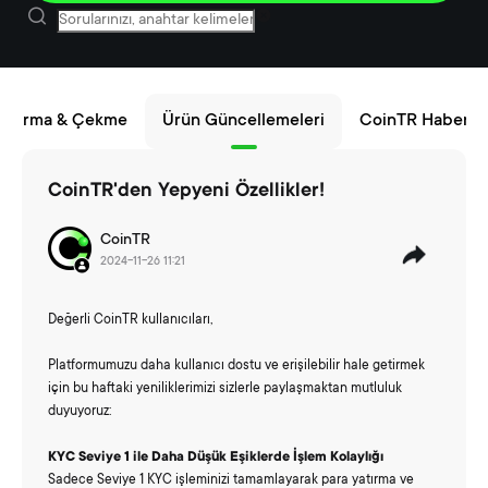
 Yatırma & Çekme
Ürün Güncellemeleri
CoinTR Haberler
CoinTR'den Yepyeni Özellikler!
CoinTR
2024-11-26 11:21
Değerli CoinTR kullanıcıları,
Platformumuzu daha kullanıcı dostu ve erişilebilir hale getirmek
için bu haftaki yeniliklerimizi sizlerle paylaşmaktan mutluluk
duyuyoruz:
KYC
Seviye
1 ile Daha Düşük Eşiklerde İşlem Kolaylığı
Sadece Seviye 1 KYC işleminizi tamamlayarak para yatırma ve