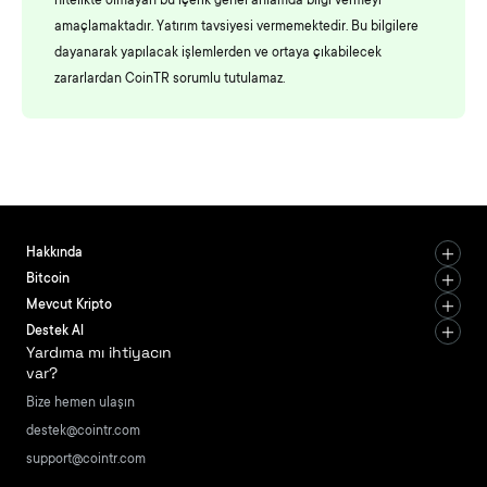
nitelikte olmayan bu içerik genel anlamda bilgi vermeyi
amaçlamaktadır. Yatırım tavsiyesi vermemektedir. Bu bilgilere
dayanarak yapılacak işlemlerden ve ortaya çıkabilecek
zararlardan CoinTR sorumlu tutulamaz.
Hakkında
Bitcoin
Mevcut Kripto
Destek Al
Yardıma mı ihtiyacın
var?
Bize hemen ulaşın
destek@cointr.com
support@cointr.com