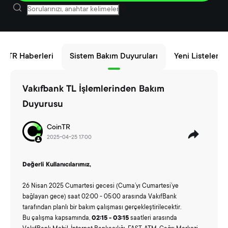
inTR Haberleri
Sistem Bakım Duyuruları
Yeni Listeleme
Vakıfbank TL İşlemlerinden Bakım
Duyurusu
CoinTR
2025-04-25 17:00
Değerli Kullanıcılarımız,
26 Nisan 2025 Cumartesi gecesi (Cuma’yı Cumartesi’ye
bağlayan gece) saat 02:00 - 05:00 arasında VakıfBank
tarafından planlı bir bakım çalışması gerçekleştirilecektir.
Bu çalışma kapsamında,
02:15 - 03:15
saatleri arasında