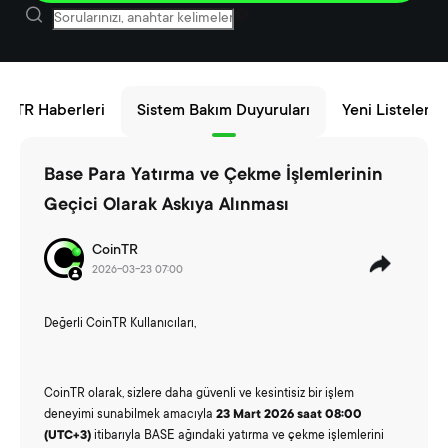
inTR Haberleri
Sistem Bakım Duyuruları
Yeni Listeleme
Base Para Yatırma ve Çekme İşlemlerinin
Geçici Olarak Askıya Alınması
CoinTR
2026-03-23 07:00
Değerli
CoinTR
Kullanıcıları,
CoinTR olarak, sizlere daha güvenli ve kesintisiz bir işlem
deneyimi sunabilmek amacıyla
23 Mart 2026 saat 08:00
(UTC+3)
itibarıyla BASE ağındaki yatırma ve çekme işlemlerini