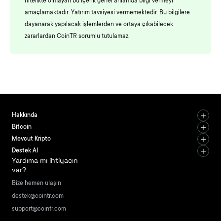
nitelikte olmayan bu içerik genel anlamda bilgi vermeyi
amaçlamaktadır. Yatırım tavsiyesi vermemektedir. Bu bilgilere
dayanarak yapılacak işlemlerden ve ortaya çıkabilecek
zararlardan CoinTR sorumlu tutulamaz.
Hakkında
Bitcoin
Mevcut Kripto
Destek Al
Yardıma mı ihtiyacın
var?
Bize hemen ulaşın
destek@cointr.com
support@cointr.com