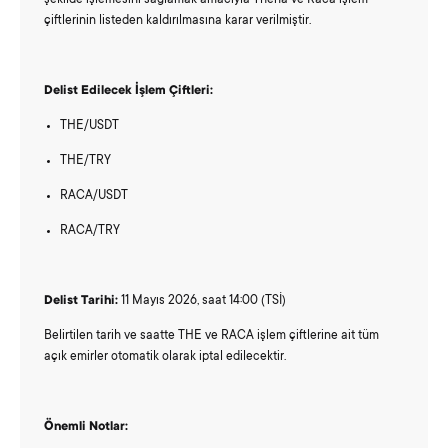
şekilde işlemesini sağlamak amacıyla Thena ve Raca işlem
çiftlerinin listeden kaldırılmasına karar verilmiştir.
Delist Edilecek İşlem Çiftleri:
THE/USDT
THE/TRY
RACA/USDT
RACA/TRY
Delist Tarihi:
11 Mayıs 2026, saat 14:00 (TSİ)
Belirtilen tarih ve saatte THE ve RACA işlem çiftlerine ait tüm
açık emirler otomatik olarak iptal edilecektir.
Önemli Notlar: