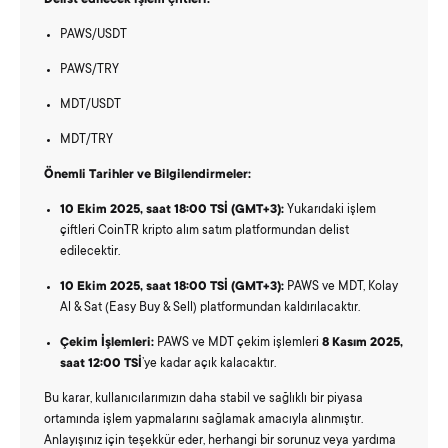
Delist edilecek işlem çiftleri:
PAWS/USDT
PAWS/TRY
MDT/USDT
MDT/TRY
Önemli Tarihler ve Bilgilendirmeler:
10 Ekim 2025, saat 18:00 TSİ (GMT+3):
Yukarıdaki işlem
çiftleri CoinTR kripto alım satım platformundan delist
edilecektir.
10 Ekim 2025, saat 18:00 TSİ (GMT+3):
PAWS ve MDT, Kolay
Al & Sat (Easy Buy & Sell) platformundan kaldırılacaktır.
Çekim İşlemleri:
PAWS ve MDT çekim işlemleri
8 Kasım 2025,
saat 12:00 TSİ
’ye kadar açık kalacaktır.
Bu karar, kullanıcılarımızın daha stabil ve sağlıklı bir piyasa
ortamında işlem yapmalarını sağlamak amacıyla alınmıştır.
Anlayışınız için teşekkür eder, herhangi bir sorunuz veya yardıma