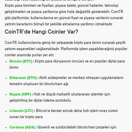
Kripto para birimleri ve fiyatları, piyasa talebi, güncel haberler, teknoloji
geliştirmeleri ve piyasa şartlarına göre hızla değişiklik gösterebilir. CoinTR
gibi platformlar, kullanıcılarına en güncel fiyat ve piyasa verilerini sunarak
yatırım kararlarını bilinçli bir şekilde almalarına yardımcı olmaktadır.
CoinTR'de Hangi Coinler Var?
CoinTR, kullanıcılarına geniş bir yelpazede kripto para birimi sunarak çeşitli
yatırım seçenekleri sağlamaktadır. Platformda işlem yapabileceğiniz popüler
coinler arasında şunlar yer alır:
Bitcoin (BTC)
:
Kripto para dünyasının öncüsü ve en popüler dijital para
birimi.
Ethereum (ETH)
:
Akıllı sözleşmeler ve merkezi olmayan uygulamaların
temelini oluşturan bir blockchain ağı.
Ripple (XRP)
:
Hızlı ve düşük maliyetli uluslararası işlemler için
geliştirilmiş bir dijital ödeme protokolü.
Litecoin (LTC)
:
Bitcoin’e benzer ancak daha hızlı işlem onay süresi
sunan bir kripto para.
Cardano (ADA)
:
Güvenli ve sürdürülebilir blockchain projeleri için