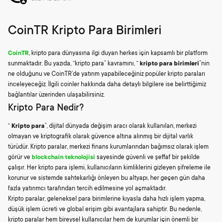
CoinTR Kripto Para Birimleri
CoinTR
, kripto para dünyasına ilgi duyan herkes için kapsamlı bir platform
sunmaktadır. Bu yazıda, “kripto para” kavramını, “
kripto para birimleri
”nin
ne olduğunu ve CoinTR’de yatırım yapabileceğiniz popüler kripto paraları
inceleyeceğiz. İlgili coinler hakkında daha detaylı bilgilere ise belirttiğimiz
bağlantılar üzerinden ulaşabilirsiniz.
Kripto Para Nedir?
“
Kripto para
”, dijital dünyada değişim aracı olarak kullanılan, merkezi
olmayan ve kriptografik olarak güvence altına alınmış bir dijital varlık
türüdür. Kripto paralar, merkezi finans kurumlarından bağımsız olarak işlem
görür ve
blockchain teknolojisi
sayesinde güvenli ve şeffaf bir şekilde
çalışır. Her kripto para işlemi, kullanıcıların kimliklerini gizleyen şifreleme ile
korunur ve sistemde sahtekarlığı önleyen bu altyapı, her geçen gün daha
fazla yatırımcı tarafından tercih edilmesine yol açmaktadır.
Kripto paralar, geleneksel para birimlerine kıyasla daha hızlı işlem yapma,
düşük işlem ücreti ve global erişim gibi avantajlara sahiptir. Bu nedenle,
kripto paralar hem bireysel kullanıcılar hem de kurumlar için önemli bir