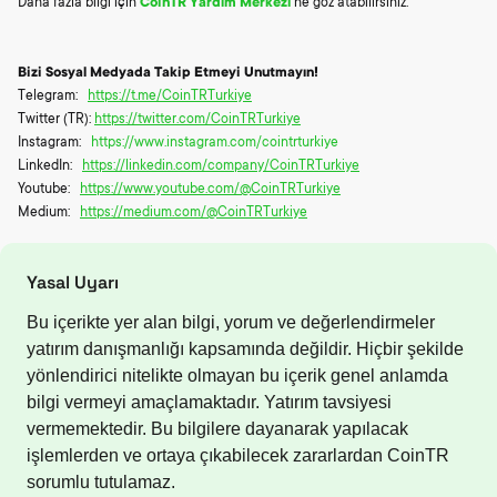
Daha fazla bilgi için
CoinTR Yardım Merkezi
’ne göz atabilirsiniz.
Bizi Sosyal Medyada Takip Etmeyi Unutmayın!
Telegram:
https://t.me/CoinTRTurkiye
Twitter (TR):
https://twitter.com/CoinTRTurkiye
Instagram:
https://www.instagram.com/cointrturkiye
LinkedIn:
https://linkedin.com/company/CoinTRTurkiye
Youtube:
https://www.youtube.com/@CoinTRTurkiye
Medium:
https://medium.com/@CoinTRTurkiye
Yasal Uyarı
Bu içerikte yer alan bilgi, yorum ve değerlendirmeler
yatırım danışmanlığı kapsamında değildir. Hiçbir şekilde
yönlendirici nitelikte olmayan bu içerik genel anlamda
bilgi vermeyi amaçlamaktadır. Yatırım tavsiyesi
vermemektedir. Bu bilgilere dayanarak yapılacak
işlemlerden ve ortaya çıkabilecek zararlardan CoinTR
sorumlu tutulamaz.