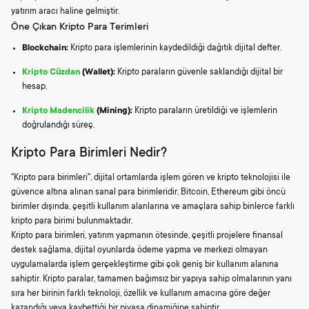
yatırım aracı haline gelmiştir.
Öne Çıkan Kripto Para Terimleri
Blockchain:
Kripto para işlemlerinin kaydedildiği dağıtık dijital defter.
Kripto Cüzdan
(Wallet):
Kripto paraların güvenle saklandığı dijital bir
hesap.
Kripto Madencilik
(Mining):
Kripto paraların üretildiği ve işlemlerin
doğrulandığı süreç.
Kripto Para Birimleri Nedir?
"Kripto para birimleri", dijital ortamlarda işlem gören ve kripto teknolojisi ile
güvence altına alınan sanal para birimleridir. Bitcoin, Ethereum gibi öncü
birimler dışında, çeşitli kullanım alanlarına ve amaçlara sahip binlerce farklı
kripto para birimi bulunmaktadır.
Kripto para birimleri, yatırım yapmanın ötesinde, çeşitli projelere finansal
destek sağlama, dijital oyunlarda ödeme yapma ve merkezi olmayan
uygulamalarda işlem gerçekleştirme gibi çok geniş bir kullanım alanına
sahiptir. Kripto paralar, tamamen bağımsız bir yapıya sahip olmalarının yanı
sıra her birinin farklı teknoloji, özellik ve kullanım amacına göre değer
kazandığı veya kaybettiği bir piyasa dinamiğine sahiptir.