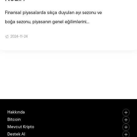
Finansal piyasalarda sıkça duyulan ayı sezonu ve
boğa sezonu, piyasanın genel eğilimlerini
tanımlayan terimlerdir. Ayı sezonu, fiyatların düşüş
2024-11-24
trendinde olduğu dönemleri ifade ederken, boğa
sezonu yükseliş trendlerini tanımlar. Bu terimler,
kripto para piyasalarında da oldukça önemlidir.
Peki, ayı piyasası nedir, boğa sezonu nedir, ve bu
dönemler ne kadar sürer? İşte detaylı bir rehber.
Ayı Piyasası (Bear Market) Nedir? Ayı piyasası,
Hakkında
Bitcoin
Mevcut Kripto
Destek Al