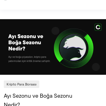
algoritmik olmak üzere iki ana modele ayrılır; bu
yapı fiyatın nasıl dengede tutulduğunu belirler.
USDT, USDC ve DAI gibi projeler, yüksek likidite ve
geniş kullanım alanlarıyla ekosistemin temel yapı
taşları arasında yer alır. Stablecoin’ler, volatil
piyasalarda denge aracı olarak kullanılırken aynı
zamanda hızlı ve düşük maliye
Kripto Para Borsası
Ayı Sezonu ve Boğa Sezonu
Nedir?