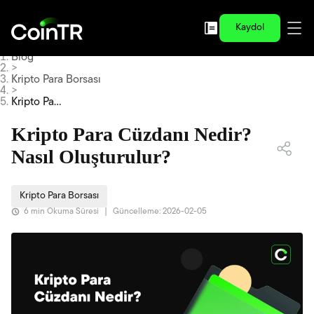
Kaydol
Blog
>
Kripto Para Borsası
>
Kripto Par
a Cüzdanı
Nedir? Na
Kripto Para Cüzdanı Nedir?
sıl Oluştur
ulur?
Nasıl Oluşturulur?
Kripto Para Borsası
6 min Okuma Süresi
|
Güncelleme: 2026-02-05