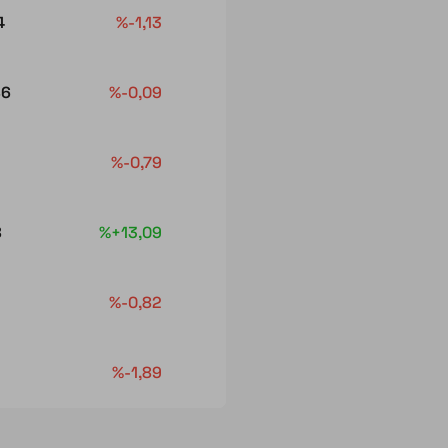
4
%-1,13
86
%-0,09
%-0,79
8
%+13,09
%-0,82
%-1,89