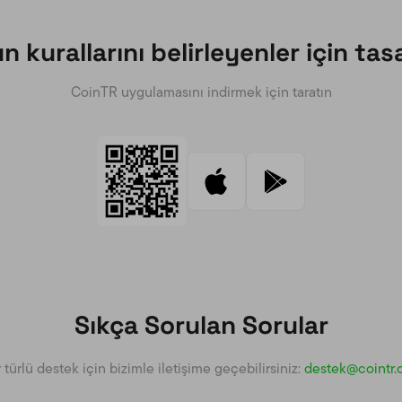
 kurallarını belirleyenler için tas
CoinTR uygulamasını indirmek için taratın
Sıkça Sorulan Sorular
 türlü destek için bizimle iletişime geçebilirsiniz:
destek@cointr