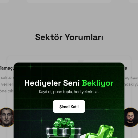
Sektör Yorumları
, Ph.D.
Kriptolia
rde sıkça eksik olan sağlam
CoinTR, açıkçası Türk
eri üç aylık raporlarına dahil
dünyasındaki yükselen 
kıyor.
Burhan Seçkin
CoinTR, hızla gelişen ve güvenilir yerli
borsalardan biri. Arayüzü sade, işlemler hızlı,
müşteri desteği başarılı.