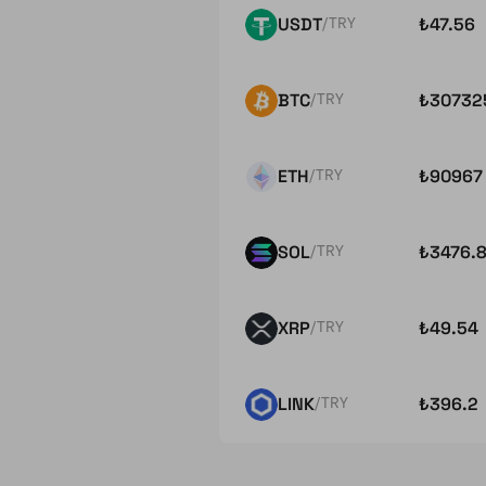
USDT
₺
47.56
/TRY
BTC
₺
30732
/TRY
ETH
₺
90967
/TRY
SOL
₺
3476.
/TRY
XRP
₺
49.54
/TRY
LINK
₺
396.2
/TRY