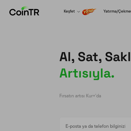
Keşfet
Yatırma/Çekme
Al, Sat, Sak
Artısıyla.
Fırsatın artısı Kur+'da