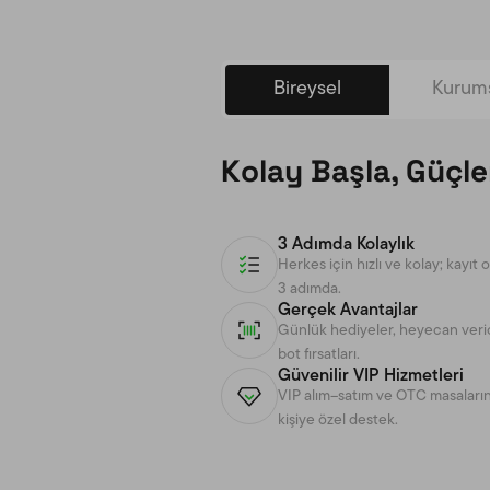
Bireysel
Kurum
Kolay Başla, Güçl
3 Adımda Kolaylık
Herkes için hızlı ve kolay; kay
3 adımda.
Gerçek Avantajlar
Günlük hediyeler, heyecan verici 
bot fırsatları.
Güvenilir VIP Hizmetleri
VIP alım–satım ve OTC masalarınd
kişiye özel destek.