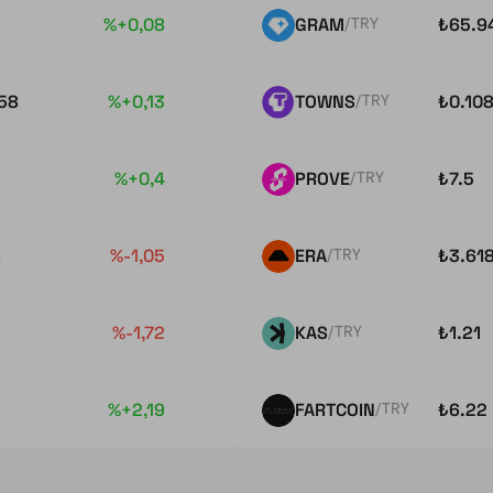
%+0,08
GRAM
₺
65.9
/TRY
58
%+0,13
TOWNS
₺
0.10
/TRY
%+0,4
PROVE
₺
7.5
/TRY
8
%-1,05
ERA
₺
3.61
/TRY
%-1,72
KAS
₺
1.21
/TRY
%+2,19
FARTCOIN
₺
6.22
/TRY