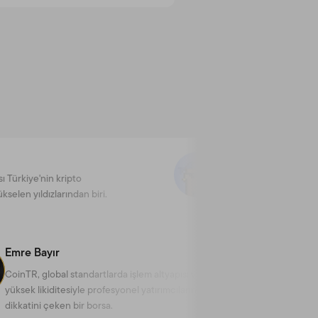
Batuhan Çalıkuşu
iye'nin kripto
CoinTR, Türkiye'de kriptoya 
yıldızlarından biri.
değil, teknoloji ve güven oda
olarak yaklaşıyor.
Emre Bayır
CoinTR, global standartlarda işlem altyapısı ve
yüksek likiditesiyle profesyonel yatırımcıların
dikkatini çeken bir borsa.