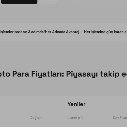
işlemler sadece 3 adımda!
Her Adımda Avantaj — Her işlemine güç katan akıll
pto Para Fiyatları: Piyasayı takip e
Yeniler
Değişim
ticaret çifti
Son Fiyat