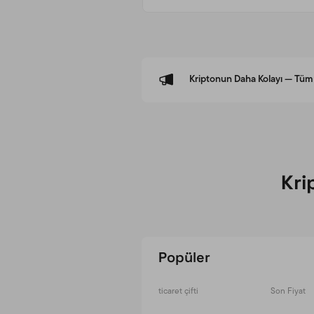
Kriptonun Daha Kolayı — Tüm 
Kri
Popüler
ticaret çifti
Son Fiyat