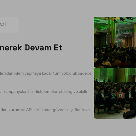
sal
enerek Devam Et
ıt olmadan işlem yapmaya kadar tüm yolculuk sadece
kampanyalar, hızlı listelemeler, staking ve akıllı
an kurumsal API’lere kadar güvenlik, şeffaflık ve