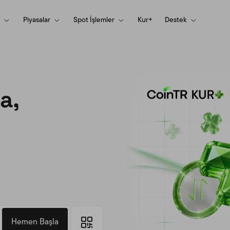
Piyasalar
Spot İşlemler
Kur+
Destek
la,
Hemen Başla