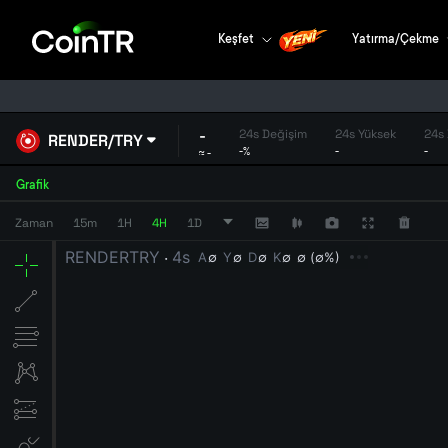
Keşfet
Yatırma/Çekme
-
24s Değişim
24s Yüksek
24s
RENDER
/
TRY
-
%
-
-
≈
-
Grafik
Zaman
15m
1H
4H
1D