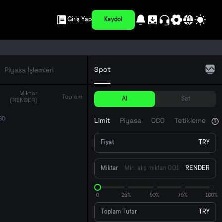
Giriş Yap
Kaydol
Spot
Piyasa İşlemleri
Miktar
Toplam
Al
Sat
(RENDER)
Limit
Piyasa
OCO
Tetikleme
USD
Fiyat
TRY
Miktar
RENDER
0
25%
50%
75%
100%
Toplam Tutar
TRY