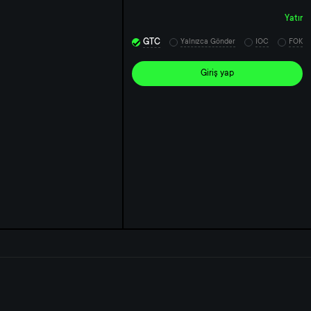
Yatır
GTC
Yalnızca Gönder
IOC
FOK
Giriş yap