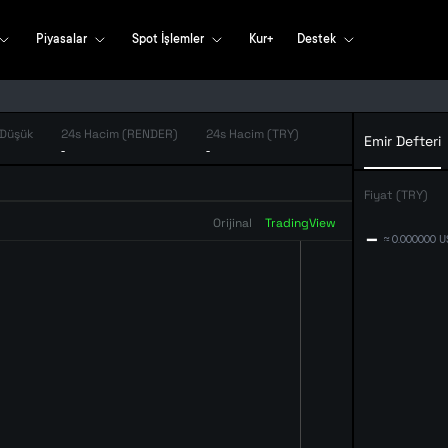
Piyasalar
Spot İşlemler
Kur+
Destek
 Düşük
24s Hacim (RENDER)
24s Hacim (TRY)
Emir Defteri
-
-
Fiyat (TRY)
Orijinal
TradingView
--
≈ 0.000000 