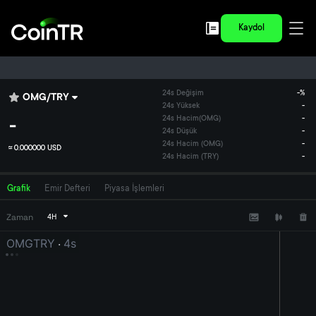
Kaydol
24s Değişim
-
%
OMG
/
TRY
24s Yüksek
-
-
24s Hacim
(
OMG
)
-
24s Düşük
-
24s Hacim (OMG)
-
≈
0.000000 USD
24s Hacim (TRY)
-
Grafik
Emir Defteri
Piyasa İşlemleri
Zaman
4H