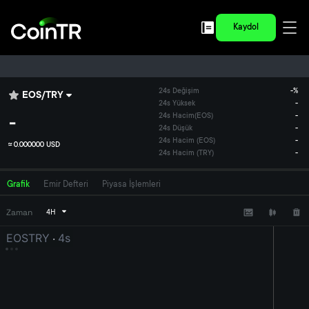
Kaydol
24s Değişim
-
%
EOS
/
TRY
24s Yüksek
-
-
24s Hacim
(
EOS
)
-
24s Düşük
-
24s Hacim (EOS)
-
≈
0.000000 USD
24s Hacim (TRY)
-
Grafik
Emir Defteri
Piyasa İşlemleri
Zaman
4H