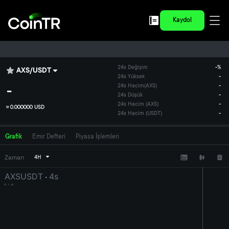
Kaydol
24s Değişim
-
%
AXS
/
USDT
24s Yüksek
-
-
24s Hacim
(
AXS
)
-
24s Düşük
-
24s Hacim (AXS)
-
≈
0.000000 USD
24s Hacim (USDT)
-
Grafik
Emir Defteri
Piyasa İşlemleri
Zaman
4H