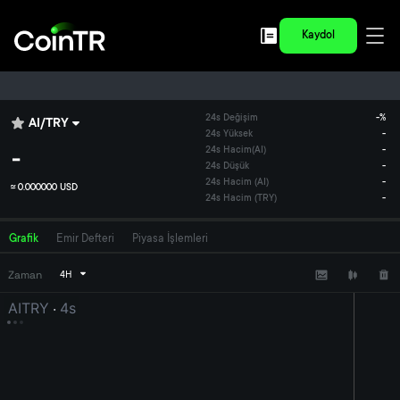
Kaydol
24s Değişim
-
%
AI
/
TRY
24s Yüksek
-
-
24s Hacim
(
AI
)
-
24s Düşük
-
24s Hacim (AI)
-
≈
0.000000 USD
24s Hacim (TRY)
-
Grafik
Emir Defteri
Piyasa İşlemleri
Zaman
4H