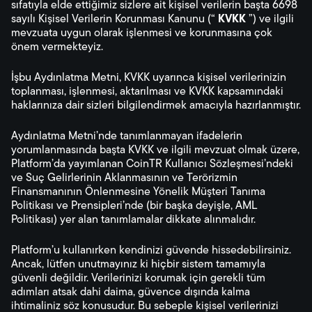
sıfatıyla elde ettiğimiz sizlere ait kişisel verilerin başta 6698
sayılı Kişisel Verilerin Korunması Kanunu (“
KVKK
”) ve ilgili
mevzuata uygun olarak işlenmesi ve korunmasına çok
önem vermekteyiz.
İşbu Aydınlatma Metni, KVKK uyarınca kişisel verilerinizin
toplanması, işlenmesi, aktarılması ve KVKK kapsamındaki
haklarınıza dair sizleri bilgilendirmek amacıyla hazırlanmıştır.
Aydınlatma Metni’nde tanımlanmayan ifadelerin
yorumlanmasında başta KVKK ve ilgili mevzuat olmak üzere,
Platform’da yayımlanan CoinTR Kullanıcı Sözleşmesi’ndeki
ve Suç Gelirlerinin Aklanmasının ve Terörizmin
Finansmanının Önlenmesine Yönelik Müşteri Tanıma
Politikası ve Prensipleri’nde (bir başka deyişle, AML
Politikası) yer alan tanımlamalar dikkate alınmalıdır.
Platform’u kullanırken kendinizi güvende hissedebilirsiniz.
Ancak, lütfen unutmayınız ki hiçbir sistem tamamıyla
güvenli değildir. Verilerinizi korumak için gerekli tüm
adımları atsak dahi daima, güvence dışında kalma
ihtimaliniz söz konusudur. Bu sebeple kişisel verilerinizi