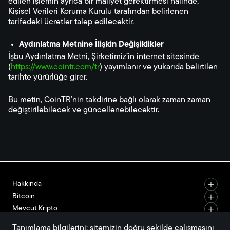
edilen işlemin ayrıca bir maliyet gerektirmesi halinde,
Kişisel Verileri Koruma Kurulu tarafından belirlenen
tarifedeki ücretler talep edilecektir.
Aydınlatma Metnine İlişkin Değişiklikler
İşbu Aydınlatma Metni, Şirketimiz’in internet sitesinde
(
https://www.cointr.com/tr
) yayımlanır ve yukarıda belirtilen
tarihte yürürlüğe girer.
Bu metin, CoinTR’nin takdirine bağlı olarak zaman zaman
değiştirilebilecek ve güncellenebilecektir.
Hakkında
Bitcoin
Mevcut Kripto
Destek Al
Tanımlama bilgilerini; sitemizin doğru şekilde çalışmasını 