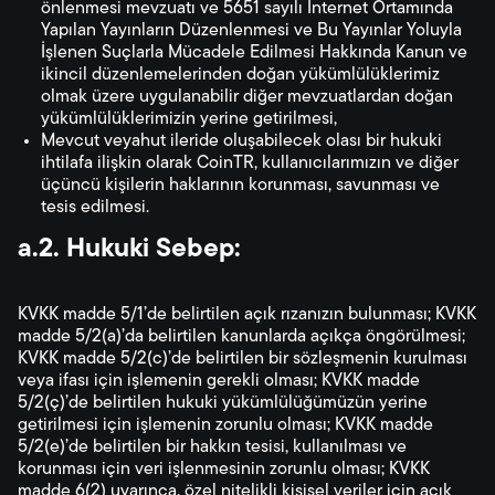
önlenmesi mevzuatı ve 5651 sayılı İnternet Ortamında
Yapılan Yayınların Düzenlenmesi ve Bu Yayınlar Yoluyla
İşlenen Suçlarla Mücadele Edilmesi Hakkında Kanun ve
ikincil düzenlemelerinden doğan yükümlülüklerimiz
olmak üzere uygulanabilir diğer mevzuatlardan doğan
yükümlülüklerimizin yerine getirilmesi,
Mevcut veyahut ileride oluşabilecek olası bir hukuki
ihtilafa ilişkin olarak CoinTR, kullanıcılarımızın ve diğer
üçüncü kişilerin haklarının korunması, savunması ve
tesis edilmesi.
a.2. Hukuki Sebep:
KVKK madde 5/1’de belirtilen açık rızanızın bulunması; KVKK
madde 5/2(a)’da belirtilen kanunlarda açıkça öngörülmesi;
KVKK madde 5/2(c)’de belirtilen bir sözleşmenin kurulması
veya ifası için işlemenin gerekli olması; KVKK madde
5/2(ç)’de belirtilen hukuki yükümlülüğümüzün yerine
getirilmesi için işlemenin zorunlu olması; KVKK madde
5/2(e)’de belirtilen bir hakkın tesisi, kullanılması ve
korunması için veri işlenmesinin zorunlu olması; KVKK
madde 6(2) uyarınca, özel nitelikli kişisel veriler için açık