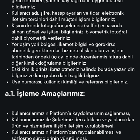
getiri tercihleri, yatırım kaynağı dahil uygunluk testi
bilgileriniz;
Kullanıcı adı, şifre, hesap ayarları ve ticari elektronik
iletişim tercihleri dahil müşteri işlem bilgileriniz;
Kişinin kendi fotoğrafını çekmesi (selfie) esnasında
alınan görsel ve işitsel bilgileriniz, biyometrik fotoğraf
dahil biyometrik verileriniz;
Yerleşim yeri belgesi, ikamet bilgisi ve gerekirse
abonelik gerektiren bir hizmete ilişkin olan ve işlem
tarihinden önceki üç ay içinde düzenlenmiş fatura dahil
diğer kimlik doğrulama bilgileriniz;
Eski kimliklerinizi ibraz etmeniz halinde burada yazan din
bilginiz ve kan grubu dahil sağlık bilginiz;
Üye numarası, kullanıcı kimliği ve referans bilgileriniz.
a.1. İşleme Amaçlarımız:
Kullanıcılarımızın Platform’a kaydolmasının sağlanması,
Kullanıcılarımız ile Şirketimiz’den aldıkları veya alacakları
ürün ve hizmetlere ilişkin iletişim kurulabilmesi,
Kullanıcılarımızın Platform’dan faydalanabilmesi ve
sözleşme süreçlerinin yürütülmesi,