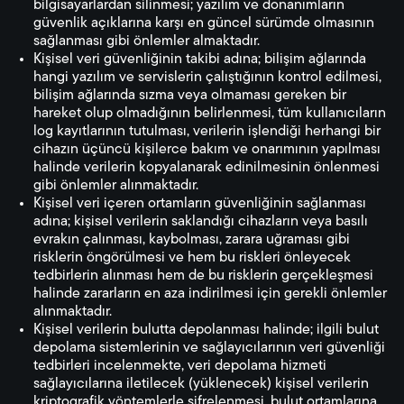
bilgisayarlardan silinmesi; yazılım ve donanımların
güvenlik açıklarına karşı en güncel sürümde olmasının
sağlanması gibi önlemler almaktadır.
Kişisel veri güvenliğinin takibi adına; bilişim ağlarında
hangi yazılım ve servislerin çalıştığının kontrol edilmesi,
bilişim ağlarında sızma veya olmaması gereken bir
hareket olup olmadığının belirlenmesi, tüm kullanıcıların
log kayıtlarının tutulması, verilerin işlendiği herhangi bir
cihazın üçüncü kişilerce bakım ve onarımının yapılması
halinde verilerin kopyalanarak edinilmesinin önlenmesi
gibi önlemler alınmaktadır.
Kişisel veri içeren ortamların güvenliğinin sağlanması
adına; kişisel verilerin saklandığı cihazların veya basılı
evrakın çalınması, kaybolması, zarara uğraması gibi
risklerin öngörülmesi ve hem bu riskleri önleyecek
tedbirlerin alınması hem de bu risklerin gerçekleşmesi
halinde zararların en aza indirilmesi için gerekli önlemler
alınmaktadır.
Kişisel verilerin bulutta depolanması halinde; ilgili bulut
depolama sistemlerinin ve sağlayıcılarının veri güvenliği
tedbirleri incelenmekte, veri depolama hizmeti
sağlayıcılarına iletilecek (yüklenecek) kişisel verilerin
kriptografik yöntemlerle şifrelenmesi, bulut ortamlarına