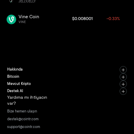
JELLYJELLY
Vine Coin
$0.008001
-0.33%
VINE
Hakkında
Bitcoin
Mevcut Kripto
Destek Al
Yardıma mı ihtiyacın
var?
Bize hemen ulaşın
destek@cointr.com
support@cointr.com