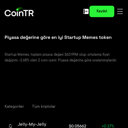
Kaydol
Piyasa değerine göre en iyi Startup Memes token
Startup Memes; toplam piyasa değeri $63.99M olup, ortalama fiyat
değişimi -2.68% olan 2 coin içerir. Piyasa değerine göre sıralanmışlardır.
Kategoriler
Tüm kriptolar
Jelly-My-Jelly
$0.05662
+0.37%