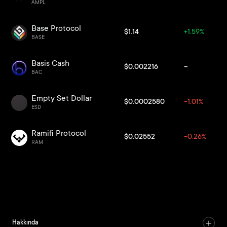
AMPL
Base Protocol
$1.14
+1.59%
BASE
Basis Cash
$0.002216
--
BAC
Empty Set Dollar
$0.0002580
-1.01%
ESD
Ramifi Protocol
$0.02552
-0.26%
RAM
Hakkında