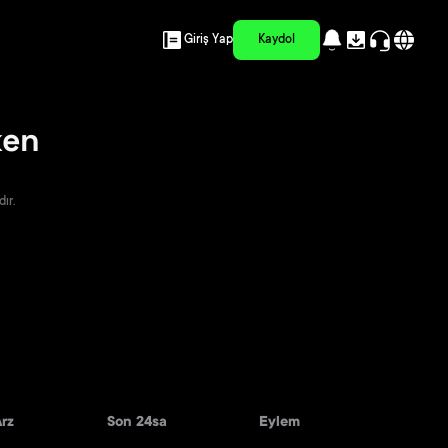
Giriş Yap
Kaydol
ken
ır.
rz
Son 24sa
Eylem