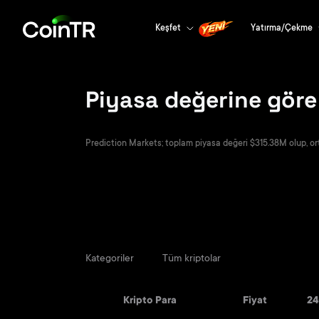
Keşfet
Yatırma/Çekme
Piyasa değerine göre
Prediction Markets; toplam piyasa değeri $315.38M olup, orta
Kategoriler
Tüm kriptolar
Kripto Para
Fiyat
24