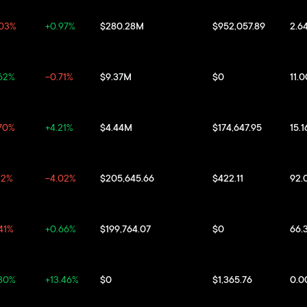
.03%
+0.97%
$280.28M
$952,057.89
2.6
62%
-0.71%
$9.37M
$0
11.
70%
+4.21%
$4.44M
$174,647.95
15.
32%
-4.02%
$205,645.66
$422.11
92.
41%
+0.66%
$199,764.07
$0
66.
.80%
+13.46%
$0
$1,365.76
0.0