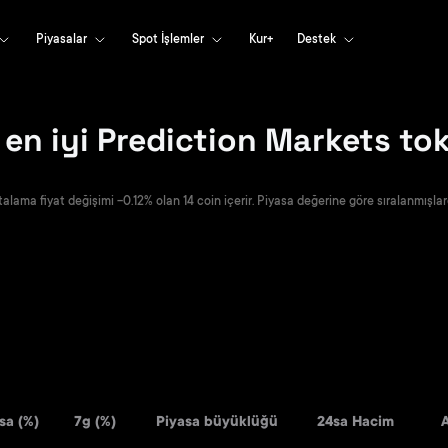
Piyasalar
Spot İşlemler
Kur+
Destek
 en iyi Prediction Markets to
lama fiyat değişimi -0.12% olan 14 coin içerir. Piyasa değerine göre sıralanmışlard
sa (%)
7g (%)
Piyasa büyüklüğü
24sa Hacim
A