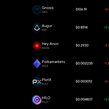
Gnosis
$106.19
-0
GNO
Augur
$0.8514
+5.
REP
Hey Anon
$0.2930
-2.
ANON
Polkamarkets
$0.002235
-1.
POLK
PlotX
$0.003012
-0.
PLOT
HILO
$0.004837
+5
HILO