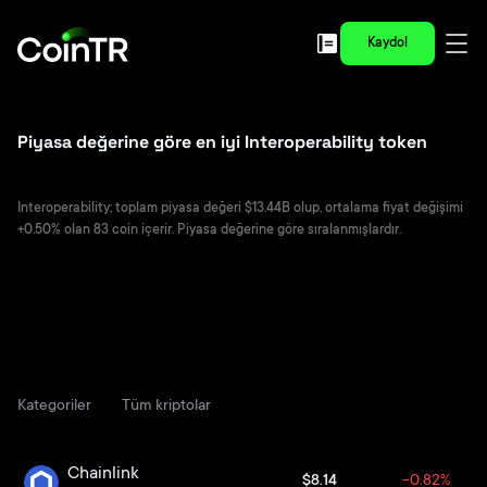
Kaydol
Piyasa değerine göre en iyi Interoperability token
Interoperability; toplam piyasa değeri $13.44B olup, ortalama fiyat değişimi
+0.50% olan 83 coin içerir. Piyasa değerine göre sıralanmışlardır.
Kategoriler
Tüm kriptolar
Chainlink
$8.14
-0.82%