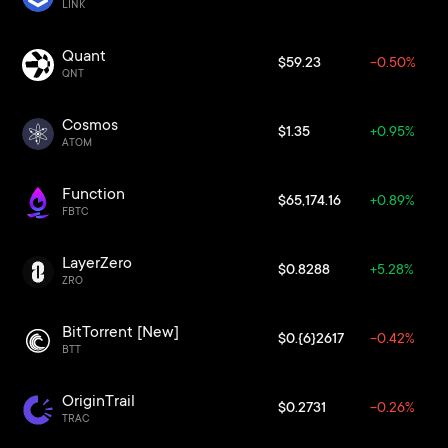
LINK
Quant
$59.23
-0.50%
QNT
Cosmos
$1.35
+0.95%
ATOM
Function
$65,174.16
+0.89%
FBTC
LayerZero
$0.8288
+5.28%
ZRO
BitTorrent [New]
$0.{6}2617
-0.42%
BTT
OriginTrail
$0.2731
-0.26%
TRAC