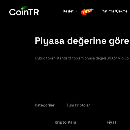
Keşfet
Yatırma/Çekme
Piyasa değerine göre
Hybrid token standard; toplam piyasa değeri $43.54M olup, or
Kategoriler
Tüm kriptolar
Kripto Para
Fiyat