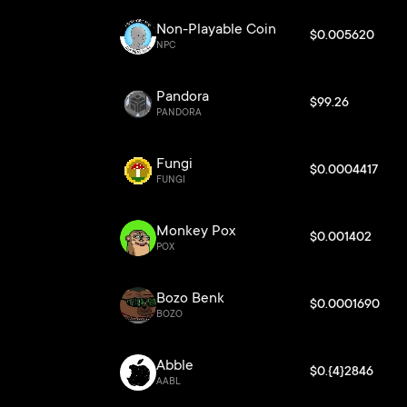
Non-Playable Coin
$0.005620
NPC
Pandora
$99.26
PANDORA
Fungi
$0.0004417
FUNGI
Monkey Pox
$0.001402
POX
Bozo Benk
$0.0001690
BOZO
Abble
$0.{4}2846
AABL