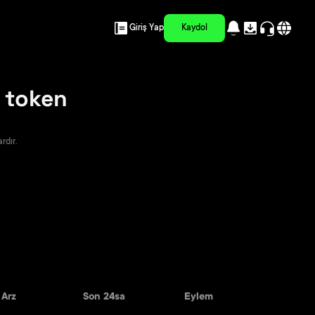
Giriş Yap
Kaydol
d token
rdır.
Arz
Son 24sa
Eylem