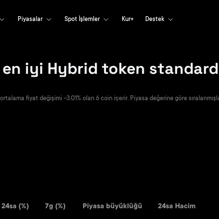
Piyasalar
Spot İşlemler
Kur+
Destek
 en iyi Hybrid token standar
talama fiyat değişimi -3.01% olan 6 coin içerir. Piyasa değerine göre sıralanmışla
24sa (%)
7g (%)
Piyasa büyüklüğü
24sa Hacim