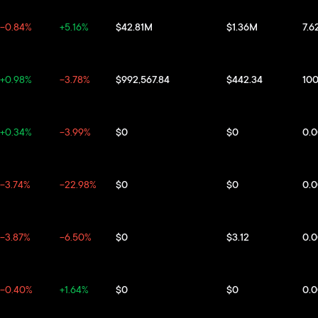
-0.84%
+5.16%
$42.81M
$1.36M
7.6
+0.98%
-3.78%
$992,567.84
$442.34
10
+0.34%
-3.99%
$0
$0
0.
-3.74%
-22.98%
$0
$0
0.
-3.87%
-6.50%
$0
$3.12
0.
-0.40%
+1.64%
$0
$0
0.