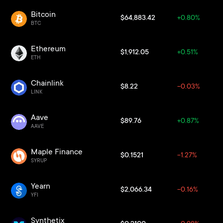
Bitcoin
$64,883.42
+0.80%
BTC
Ethereum
$1,912.05
+0.51%
ETH
Chainlink
$8.22
-0.03%
LINK
Aave
$89.76
+0.87%
AAVE
Maple Finance
$0.1521
-1.27%
SYRUP
Yearn
$2,066.34
-0.16%
YFI
Synthetix