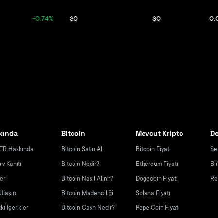
+0.74%
$0
$0
0.
kında
Bitcoin
Mevcut Kripto
De
TR Hakkında
Bitcoin Satın Al
Bitcoin Fiyatı
Se
rv Kanıtı
Bitcoin Nedir?
Ethereum Fiyatı
Bi
yer
Bitcoin Nasıl Alınır?
Dogecoin Fiyatı
Re
 Ulaşın
Bitcoin Madenciliği
Solana Fiyatı
i İçerikler
Bitcoin Cash Nedir?
Pepe Coin Fiyatı