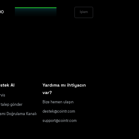
00
İşlem
stek Al
Yardıma mı ihtiyacın
var?
rvis
Bize hemen ulaşın
r talep gönder
destek@cointr.com
smi Doğrulama Kanalı
support@cointr.com