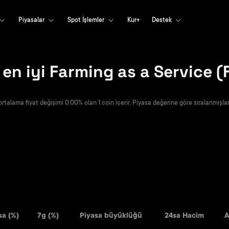
Piyasalar
Spot İşlemler
Kur+
Destek
en iyi Farming as a Service 
rtalama fiyat değişimi 0.00% olan 1 coin içerir. Piyasa değerine göre sıralanmışlar
sa (%)
7g (%)
Piyasa büyüklüğü
24sa Hacim
A