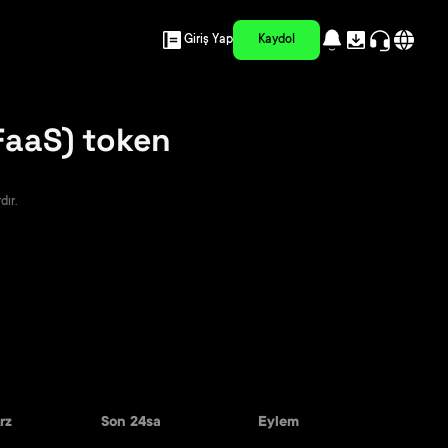
Giriş Yap
Kaydol
(FaaS) token
dır.
rz
Son 24sa
Eylem