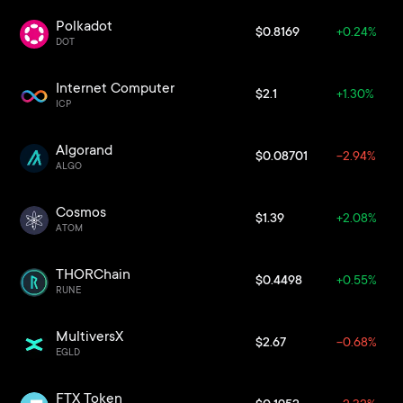
Polkadot
$0.8169
+0.24%
DOT
Internet Computer
$2.1
+1.30%
ICP
Algorand
$0.08701
-2.94%
ALGO
Cosmos
$1.39
+2.08%
ATOM
THORChain
$0.4498
+0.55%
RUNE
MultiversX
$2.67
-0.68%
EGLD
FTX Token