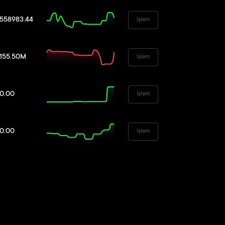
558983.44
İşlem
155.50M
İşlem
0.00
İşlem
0.00
İşlem