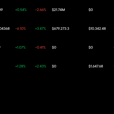
89
+0.54%
-2.66%
$21.74M
$0
04368
-6.10%
+3.47%
$679,273.3
$10,342.48
9
+1.07%
-0.41%
$0
$0
+1.28%
+2.43%
$0
$1,647.68