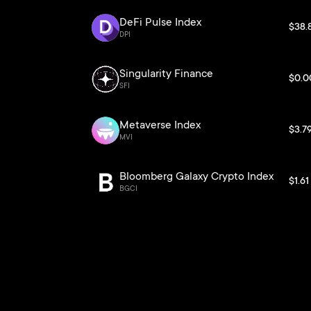
DeFi Pulse Index
$38.
DPI
Singularity Finance
$0.0
SFI
Metaverse Index
$3.7
MVI
Bloomberg Galaxy Crypto Index
$1.61
BGCI