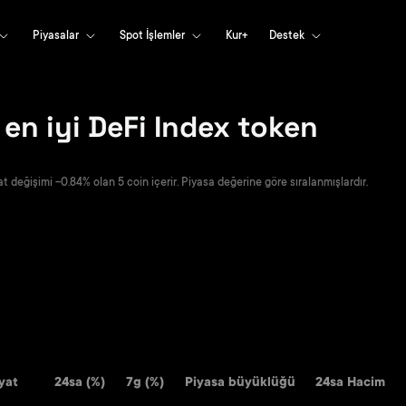
Piyasalar
Spot İşlemler
Kur+
Destek
en iyi DeFi Index token
t değişimi -0.84% olan 5 coin içerir. Piyasa değerine göre sıralanmışlardır.
yat
24sa (%)
7g (%)
Piyasa büyüklüğü
24sa Hacim