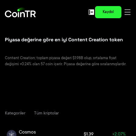
Kaydol
Piyasa değerine göre en iyi Content Creation token
Content Creation; toplam piyasa değeri $1.98B olup, ortalama fiyat
değişimi +0.24% olan 57 coin içerir. Piyasa değerine göre sıralanmışlardır.
Kategoriler
Tüm kriptolar
Cosmos
$1.39
+2.07%