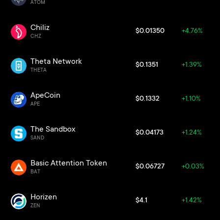
ATOM
Chiliz
$0.01350
+4.76%
CHZ
Theta Network
$0.1351
+1.39%
THETA
ApeCoin
$0.1332
+1.10%
APE
The Sandbox
$0.04173
+1.24%
SAND
Basic Attention Token
$0.06727
+0.03%
BAT
Horizen
$4.1
+1.42%
ZEN