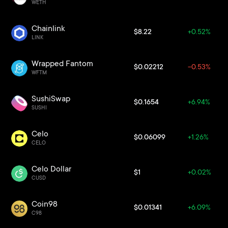
WETH
Chainlink
$8.22
+0.52%
LINK
Wrapped Fantom
$0.02212
-0.53%
WFTM
SushiSwap
$0.1654
+6.94%
SUSHI
Celo
$0.06099
+1.26%
CELO
Celo Dollar
$1
+0.02%
CUSD
Coin98
$0.01341
+6.09%
C98