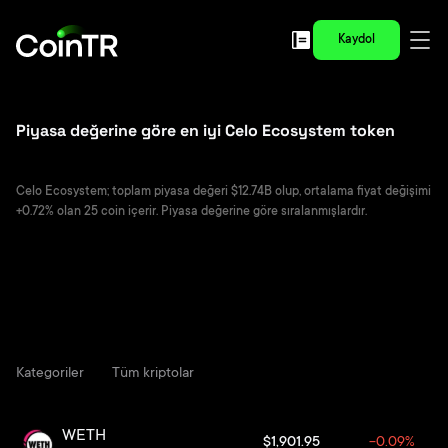
Kaydol
Piyasa değerine göre en iyi Celo Ecosystem token
Celo Ecosystem; toplam piyasa değeri $12.74B olup, ortalama fiyat değişimi
+0.72% olan 25 coin içerir. Piyasa değerine göre sıralanmışlardır.
Kategoriler
Tüm kriptolar
WETH
$1,901.95
-0.09%