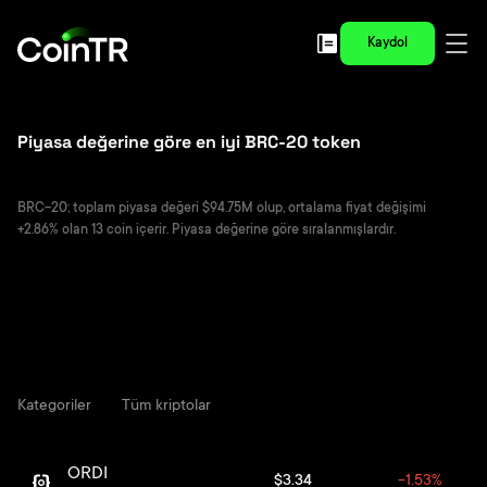
Kaydol
Piyasa değerine göre en iyi BRC-20 token
BRC-20; toplam piyasa değeri $94.75M olup, ortalama fiyat değişimi
+2.86% olan 13 coin içerir. Piyasa değerine göre sıralanmışlardır.
Kategoriler
Tüm kriptolar
ORDI
$3.34
-1.53%