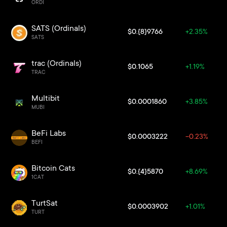
ORDI
SATS (Ordinals)
$0.{8}9766
+2.35%
SATS
trac (Ordinals)
$0.1065
+1.19%
TRAC
Multibit
$0.0001860
+3.85%
MUBI
BeFi Labs
$0.0003222
-0.23%
BEFI
Bitcoin Cats
$0.{4}5870
+8.69%
1CAT
TurtSat
$0.0003902
+1.01%
TURT