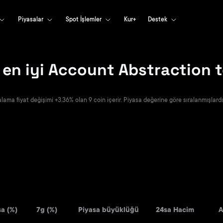
Piyasalar
Spot İşlemler
Kur+
Destek
 en iyi Account Abstraction 
ama fiyat değişimi +3.36% olan 9 coin içerir. Piyasa değerine göre sıralanmışlardı
a (%)
7g (%)
Piyasa büyüklüğü
24sa Hacim
A