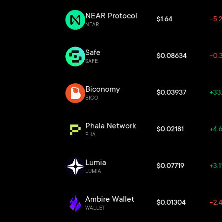
NEAR Protocol
$1.64
-5.
NEAR
Safe
$0.08634
-0.
SAFE
Biconomy
$0.03937
+33
BICO
Phala Network
$0.02181
+4.
PHA
Lumia
$0.07719
+3.
LUMIA
Ambire Wallet
$0.01304
-2.
WALLET