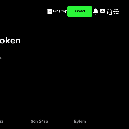
Giriş Yap
Kaydol
token
r.
rz
Son 24sa
Eylem