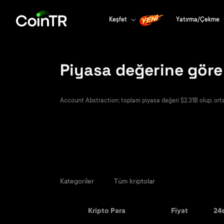
Keşfet
Yatırma/Çekme
Piyasa değerine göre
Account Abstraction; toplam piyasa değeri $2.31B olup, ortal
Kategoriler
Tüm kriptolar
Kripto Para
Fiyat
24s