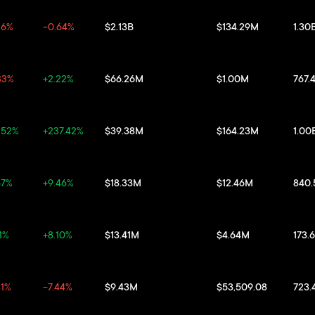
26%
-0.64%
$2.13B
$134.29M
1.30
33%
+2.22%
$66.26M
$1.00M
767.
.52%
+237.42%
$39.38M
$164.23M
1.00
67%
+9.46%
$18.33M
$12.46M
840
11%
+8.10%
$13.41M
$4.64M
173.
41%
-7.44%
$9.43M
$53,509.08
723.