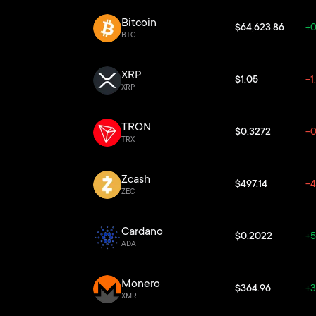
Bitcoin
$64,623.86
+0
BTC
XRP
$1.05
-1
XRP
TRON
$0.3272
-
TRX
Zcash
$497.14
-4
ZEC
Cardano
$0.2022
+5
ADA
Monero
$364.96
+
XMR