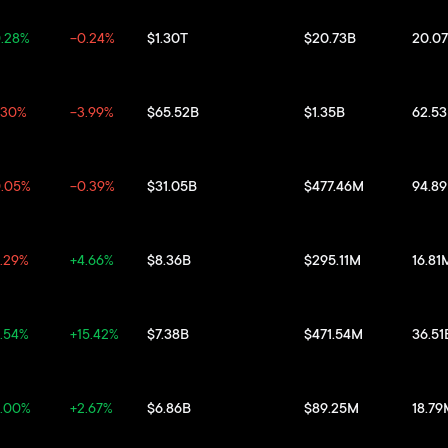
.28%
-0.24%
$1.30T
$20.73B
20.0
.30%
-3.99%
$65.52B
$1.35B
62.5
0.05%
-0.39%
$31.05B
$477.46M
94.8
.29%
+4.66%
$8.36B
$295.11M
16.81
.54%
+15.42%
$7.38B
$471.54M
36.51
3.00%
+2.67%
$6.86B
$89.25M
18.79