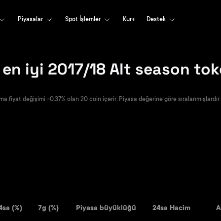
Piyasalar
Spot İşlemler
Kur+
Destek
en iyi 2017/18 Alt season to
ma fiyat değişimi -0.37% olan 20 coin içerir. Piyasa değerine göre sıralanmışlardır.
4sa (%)
7g (%)
Piyasa büyüklüğü
24sa Hacim
A