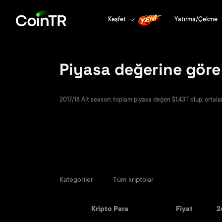
Keşfet
Yatırma/Çekme
Piyasa değerine göre 
2017/18 Alt season; toplam piyasa değeri $1.43T olup, ortala
Kategoriler
Tüm kriptolar
Kripto Para
Fiyat
2