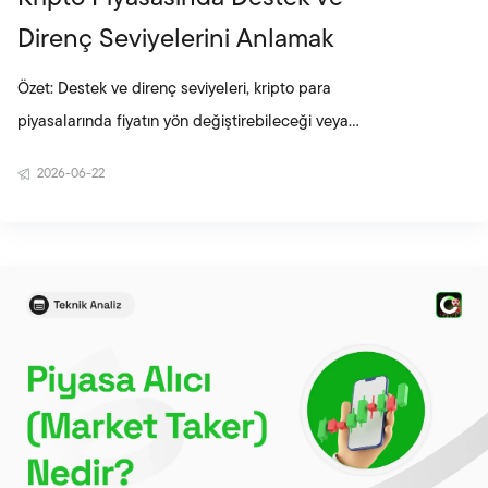
Direnç Seviyelerini Anlamak
Özet: Destek ve direnç seviyeleri, kripto para
piyasalarında fiyatın yön değiştirebileceği veya
mevcut trendini sürdürebileceği önemli teknik
2026-06-22
analiz bölgeleridir. Yatırımcılar destek ve direnç
noktalarını belirlemek için geçmiş fiyat
hareketlerinin yanı sıra hareketli ortalamalar,
Fibonacci seviyeleri ve trend çizgileri gibi
araçlardan yararlanabilir. Destek ve direnç
seviyeleri işlem stratejilerinin oluşturulmasında
önemli rol oynasa da daha sağlıklı analizler için
işlem hacmi, t