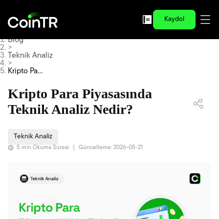
Kaydol
Blog
>
Teknik Analiz
>
Kripto Par
a Piyasası
nda Tekni
Kripto Para Piyasasında
k Analiz N
edir?
Teknik Analiz Nedir?
Teknik Analiz
5 min Okuma Süresi
|
Güncelleme: 2026-05-21