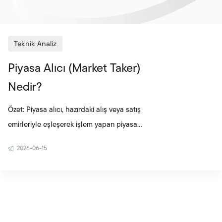
Teknik Analiz
Piyasa Alıcı (Market Taker)
Nedir?
Özet: Piyasa alıcı, hazırdaki alış veya satış
emirleriyle eşleşerek işlem yapan piyasa
katılımcısıdır. Market taker’lar piyasaya yeni likidite
2026-06-15
eklemek yerine mevcut likiditeyi kullanarak
işlemlerin hızlı şekilde tamamlanmasını sağlar.
Market maker emir defterine likidite eklerken, m