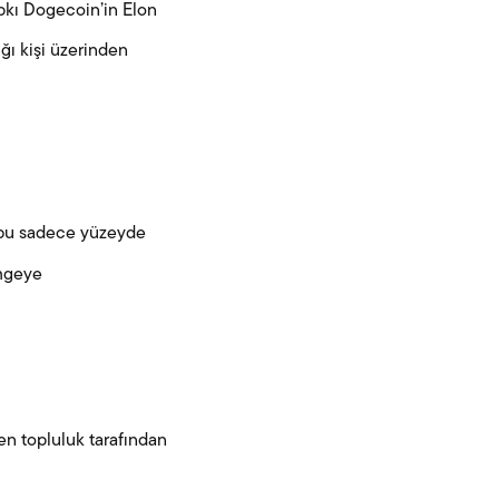
ıpkı Dogecoin’in Elon
ğı kişi üzerinden
k bu sadece yüzeyde
imgeye
en topluluk tarafından