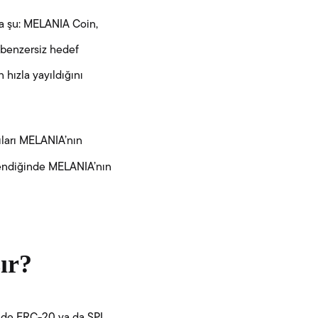
ta şu: MELANIA Coin,
 benzersiz hedef
 hızla yayıldığını
ıları MELANIA’nın
endiğinde MELANIA’nın
ır?