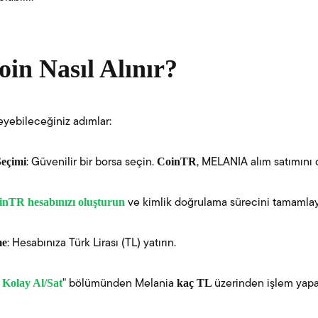
in Nasıl Alınır?
eyebileceğiniz adımlar:
Seçimi
CoinTR
: Güvenilir bir borsa seçin.
, MELANIA alım satımını 
inTR hesabınızı oluşturun
ve kimlik doğrulama sürecini tamamlay
me
: Hesabınıza Türk Lirası (TL) yatırın.
Kolay Al/Sat
kaç TL
"
" bölümünden Melania
üzerinden işlem yapab