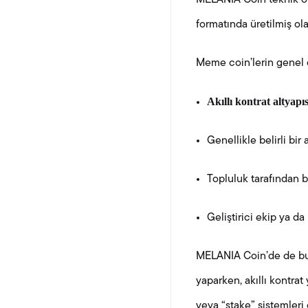
MELANIA Coin teknik o
formatında üretilmiş ola
Meme coin’lerin genel ç
Akıllı kontrat altyapıs
Genellikle belirli bir 
Topluluk tarafından be
Geliştirici ekip ya da
MELANIA Coin’de de bu p
yaparken, akıllı kontrat
veya “stake” sistemleri o