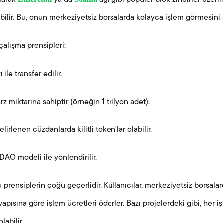
larak
ya da
ağı gibi popüler blok zincirler üze
bilir. Bu, onun merkeziyetsiz borsalarda kolayca işlem görmesini 
alışma prensipleri:
ı
ile transfer edilir.
arz miktarına sahiptir (örneğin 1 trilyon adet).
lirlenen cüzdanlarda kilitli token'lar olabilir.
 DAO modeli ile yönlendirilir.
rensiplerin çoğu geçerlidir. Kullanıcılar, merkeziyetsiz borsala
 yapısına göre işlem ücretleri öderler. Bazı projelerdeki gibi, her 
labilir.