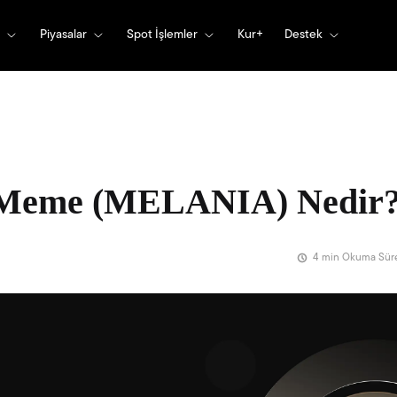
Piyasalar
Spot İşlemler
Kur+
Destek
 Meme (MELANIA) Nedir
4 min Okuma Sür