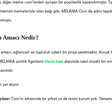
, diğer meme coin’lerden ayrışan bir popülerlik kazandırmıştır. T
internet memeleriyle olan bağı gibi, MELANIA Coin de adını taşıdı
mıştır.
 Amacı Nedir?
amacı, eğlenceli ve topluluk odaklı bir proje yaratmaktır. Anca
blockchain
MELANIA, politik figürlerin
alanında nasıl mizahi bir s
nıtıdır.
 yer alıyor:
üyüme:
Coin’in arkasında bir şirket ya da resmi kurum yok. Tamam