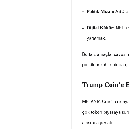
Politik Mizah:
ABD siy
Dijital Kültür:
NFT kol
yaratmak.
Bu tarz amaçlar sayesin
politik mizahın bir par
Trump Coin’e E
MELANIA Coin’in ortaya 
çok token piyasaya sür
arasında yer aldı.