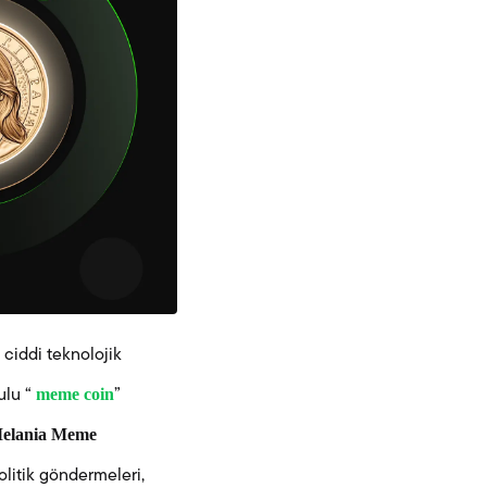
 ciddi teknolojik
meme coin
ulu “
”
elania Meme
olitik göndermeleri,