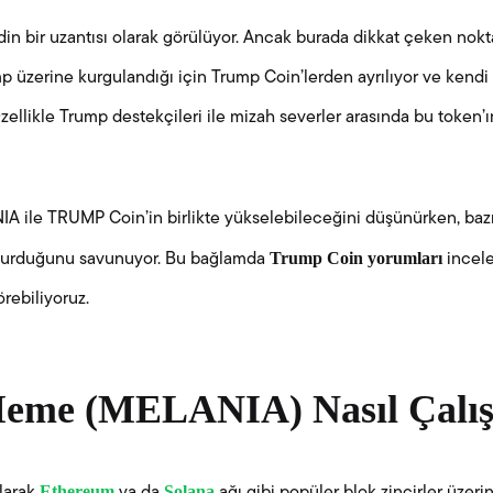
in bir uzantısı olarak görülüyor. Ancak burada dikkat çeken nok
 üzerine kurgulandığı için Trump Coin’lerden ayrılıyor ve kendi
Özellikle Trump destekçileri ile mizah severler arasında bu token’ın
NIA ile TRUMP Coin’in birlikte yükselebileceğini düşünürken, baz
Trump Coin yorumları
uşturduğunu savunuyor. Bu bağlamda
incel
örebiliyoruz.
eme (MELANIA) Nasıl Çalış
Ethereum
Solana