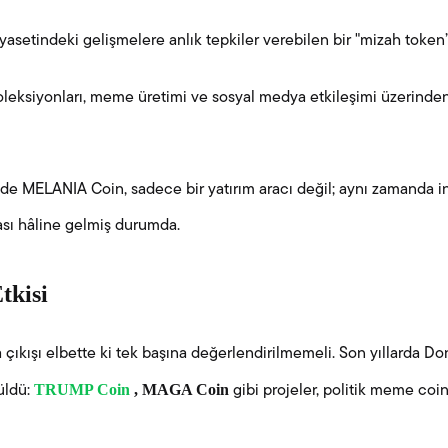
asetindeki gelişmelere anlık tepkiler verebilen bir "mizah token’
eksiyonları, meme üretimi ve sosyal medya etkileşimi üzerinden 
de MELANIA Coin, sadece bir yatırım aracı değil; aynı zamanda i
çası hâline gelmiş durumda.
tkisi
çıkışı elbette ki tek başına değerlendirilmemeli. Son yıllarda D
TRUMP Coin
, MAGA Coin
üldü:
gibi projeler, politik meme coin