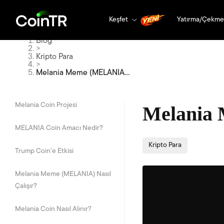
Keşfet
Yatırma/Çekme
Blog
>
Kripto Para
>
Melania Meme (MELANIA)
Nedir?
Melania Coin Projesi
Melania
MELANIA Coin Amacı Nedir?
Kripto Para
Trump Coin’e Etkisi
Melania Meme (MELANIA) Nasıl
Çalışır?
Melania Coin Nasıl Alınır?