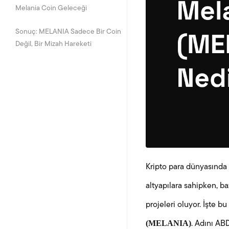
Melania Coin Geleceği
Sonuç: MELANIA Sadece Bir Coin
Değil, Bir Mizah Hareketi
Kripto para dünyasında 
altyapılara sahipken, b
projeleri oluyor. İşte 
(MELANIA)
. Adını AB