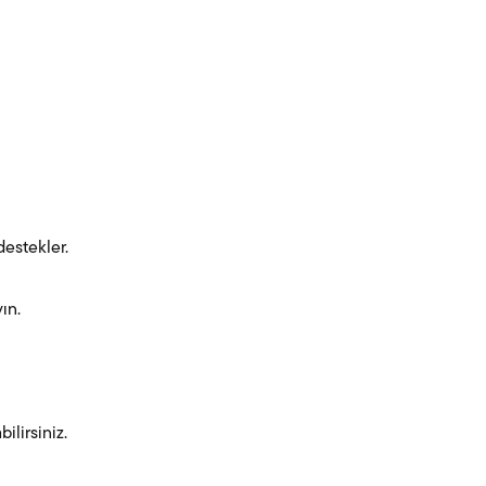
destekler.
ın.
ilirsiniz.