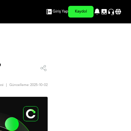
Giriş Yap
Kaydol
?
esi
|
Güncelleme: 2025-10-02