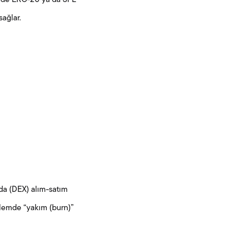
rinde ERC-20 ya da SPL
sağlar.
rda (DEX) alım-satım
işlemde “yakım (burn)”