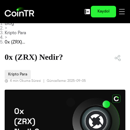
Kaydol
Blog
>
Kripto Para
>
0x (ZRX)
Nedir?
0x (ZRX) Nedir?
Kripto Para
4 min Okuma Süresi
|
Güncelleme: 2025-09-05