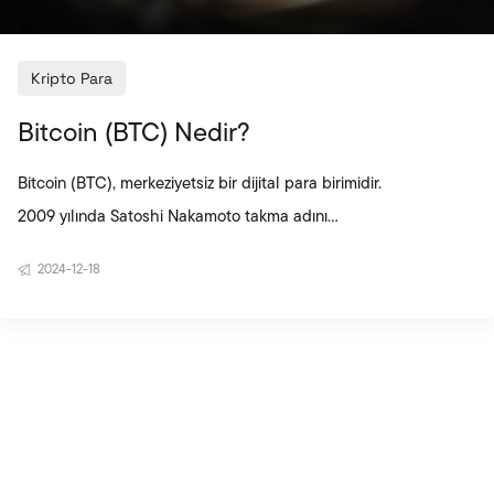
Kripto Para
Bitcoin (BTC) Nedir?
Bitcoin (BTC), merkeziyetsiz bir dijital para birimidir.
2009 yılında Satoshi Nakamoto takma adını
kullanan anonim bir kişi ya da grup tarafından
2024-12-18
kripto para piyasasına sürülmüştür. Blok zincir
teknolojisini temel alarak çalışan Bitcoin, merkezi
bir otoriteye bağlı kalmadan, eşler arası (peer-to-
peer - P2P) para transferine olanak sağlar. Bu
özelliğiyle geleneksel finansal sistemlere alternatif
bir dijital ödeme yöntemi olarak öne çıkar. Bitcoin’in
en b