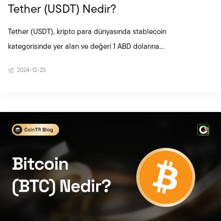
Tether (USDT) Nedir?
Tether (USDT), kripto para dünyasında stablecoin
kategorisinde yer alan ve değeri 1 ABD dolarına
sabitlenen dijital bir para birimidir. USDT, yüksek
2024-12-23
volatiliteye sahip kripto varlıkların aksine sabit
değer yapısıyla kullanıcılarına güvenli bir liman
sunar. Bu nedenle hem bireysel yatırımcılar hem
de işletmeler tarafından yaygın şekilde tercih
edilmektedir. USDT coin, özellikle piyasa
dalgalanmalarından korunmak isteyen ve dijital
ödemelerde sabit değer kullanmayı amaçlayan
kullanıcılar arasında