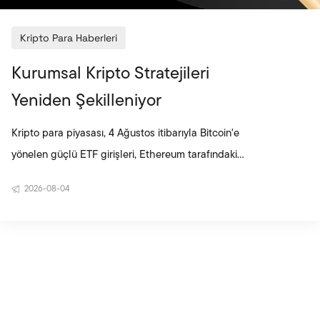
Kripto Para Haberleri
Kurumsal Kripto Stratejileri
Yeniden Şekilleniyor
Kripto para piyasası, 4 Ağustos itibarıyla Bitcoin'e
yönelen güçlü ETF girişleri, Ethereum tarafındaki
kurumsal birikim ve stablecoin altyapısına yönelik
2026-08-04
büyük ölçekli yatırımlarla şekillendi. BitMine'ın
Ethereum rezervlerini büyütmesi ve varlıklarının
büyük bölümünü doğrulayıcı ağına dahil etmesi
kurumsal Ethereum stratejisinin derinleştiğini
gösterirken, Mastercard'ın BVNK satın alımı
stablecoinlerin küresel ödeme sistemlerindeki