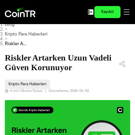
Kaydol
Blog
>
Kripto Para Haberleri
>
Riskler Art
arken Uzu
n Vadeli G
Riskler Artarken Uzun Vadeli
üven Koru
nuyor
Güven Korunuyor
Kripto Para Haberleri
6 min Okuma Süresi
|
Güncelleme: 2026-06-02