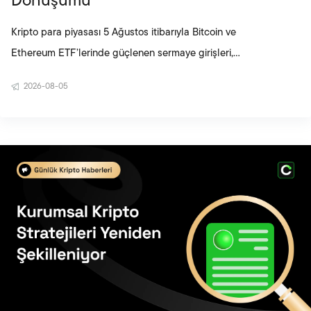
Dönüşümü
Kripto para piyasası 5 Ağustos itibarıyla Bitcoin ve
Ethereum ETF’lerinde güçlenen sermaye girişleri,
yapay zeka ajanlarına yönelik stablecoin ödeme
2026-08-05
altyapısı ve Ethereum ekosistemindeki yeni
düzenlemelerle şekillendi. Cloudflare’ın
programlanabilir cüzdan hamlesi stablecoinlerin
otomatik dijital işlemlerdeki rolünü genişletirken,
Ethereum araştırmacılarının staking ödüllerini
sınırlama önerisi ağ güvenliği ve merkeziyetsizlik
tartışmalarını yeniden gündeme taşıdı.
BlackRock’ın ETHA fonunda ter