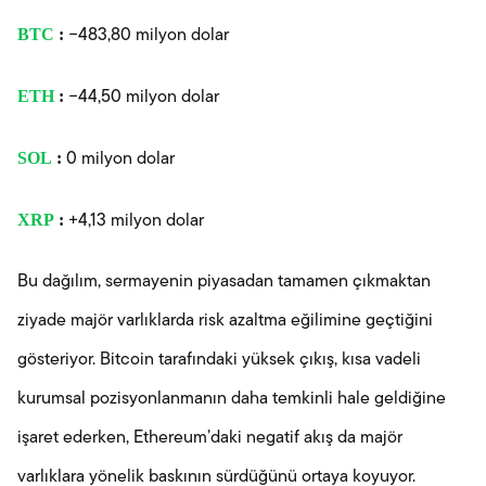
BTC
:
−483,80 milyon dolar
ETH
:
−44,50 milyon dolar
SOL
:
0 milyon dolar
XRP
:
+4,13 milyon dolar
Bu dağılım, sermayenin piyasadan tamamen çıkmaktan
ziyade majör varlıklarda risk azaltma eğilimine geçtiğini
gösteriyor. Bitcoin tarafındaki yüksek çıkış, kısa vadeli
kurumsal pozisyonlanmanın daha temkinli hale geldiğine
işaret ederken, Ethereum’daki negatif akış da majör
varlıklara yönelik baskının sürdüğünü ortaya koyuyor.