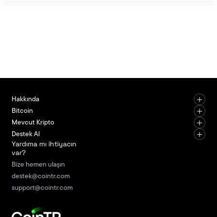
programlanabilir cüzdan hamlesi stablecoinlerin
otomatik dijital işlemlerdeki rolünü genişletirken,
Ethereum araştırmacılarının staking ödüllerini
sınırlama önerisi ağ güvenliği ve merkeziyetsizlik
tartışmalarını yeniden gündeme taşıdı.
BlackRock’ın ETHA fonunda ter
Hakkında
Bitcoin
Mevcut Kripto
Destek Al
Yardıma mı ihtiyacın
var?
Bize hemen ulaşın
destek@cointr.com
support@cointr.com