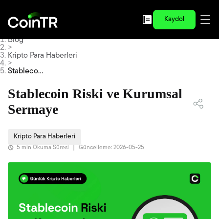
Kaydol
Blog
>
Kripto Para Haberleri
>
Stablecoi
n Riski ve
Kurumsal
Stablecoin Riski ve Kurumsal
Sermaye
Sermaye
Kripto Para Haberleri
5 min Okuma Süresi
|
Güncelleme: 2026-05-25