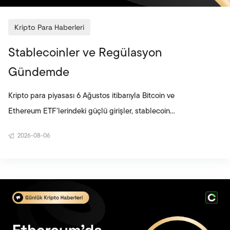
Kripto Para Haberleri
Stablecoinler ve Regülasyon
Gündemde
Kripto para piyasası 6 Ağustos itibarıyla Bitcoin ve
Ethereum ETF’lerindeki güçlü girişler, stablecoin
altyapısına yönelik yatırımlar ve küresel düzenleme
2026-08-06
adımlarıyla şekillendi. JPYC’nin 38 milyon dolarlık
yatırım turu Japon yenine endeksli stablecoinlerin
kullanım alanını genişletirken, Rusya’nın kapsamlı
kripto yasasını onaylaması piyasanın lisanslı ve
merkezi denetime bağlı bir yapıya doğru ilerlediğini
gösterdi. Circle’ın Arc ağına büyük finans